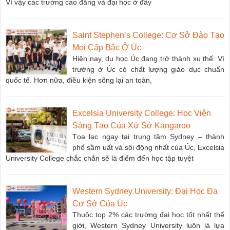
Vì vậy các trường cao đẳng và đại học ở đây
Saint Stephen’s College: Cơ Sở Đào Tạo
Mọi Cấp Bậc Ở Úc
Hiện nay, du học Úc đang trở thành xu thế. Vì
trường ở Úc có chất lượng giáo dục chuẩn
quốc tế. Hơn nữa, điều kiện sống lại an toàn,
Excelsia University College: Học Viện
Sáng Tạo Của Xứ Sở Kangaroo
Tọa lạc ngay tại trung tâm Sydney – thành
phố sầm uất và sôi động nhất của Úc, Excelsia
University College chắc chắn sẽ là điểm đến học tập tuyệt
Western Sydney University: Đại Học Đa
Cơ Sở Của Úc
Thuộc top 2% các trường đại học tốt nhất thế
giới, Western Sydney University luôn là lựa