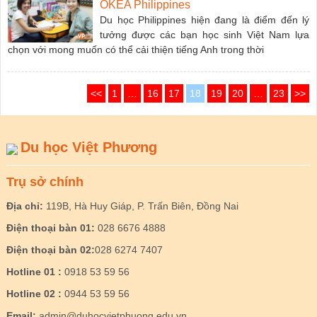
OKEA Philippines
Du học Philippines hiện đang là điểm đến lý
tưởng được các bạn học sinh Việt Nam lựa
chọn với mong muốn có thể cải thiện tiếng Anh trong thời
<<
1
…
16
17
18
19
20
…
23
>>
Du học Việt Phương
Trụ sở chính
Địa chỉ:
119B, Hà Huy Giáp, P. Trấn Biên, Đồng Nai
Điện thoại bàn 01:
028 6676 4888
Điện thoại bàn 02:
028 6274 7407
Hotline 01 :
0918 53 59 56
Hotline 02 :
0944 53 59 56
Email:
admin@duhocvietphuong.edu.vn