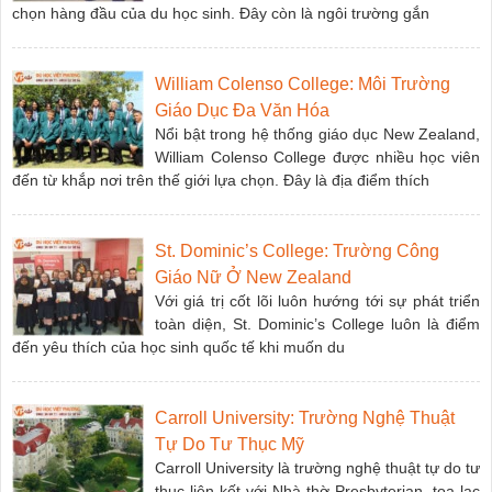
chọn hàng đầu của du học sinh. Đây còn là ngôi trường gắn
William Colenso College: Môi Trường
Giáo Dục Đa Văn Hóa
Nổi bật trong hệ thống giáo dục New Zealand,
William Colenso College được nhiều học viên
đến từ khắp nơi trên thế giới lựa chọn. Đây là địa điểm thích
St. Dominic’s College: Trường Công
Giáo Nữ Ở New Zealand
Với giá trị cốt lõi luôn hướng tới sự phát triển
toàn diện, St. Dominic’s College luôn là điểm
đến yêu thích của học sinh quốc tế khi muốn du
Carroll University: Trường Nghệ Thuật
Tự Do Tư Thục Mỹ
Carroll University là trường nghệ thuật tự do tư
thục liên kết với Nhà thờ Presbyterian, tọa lạc