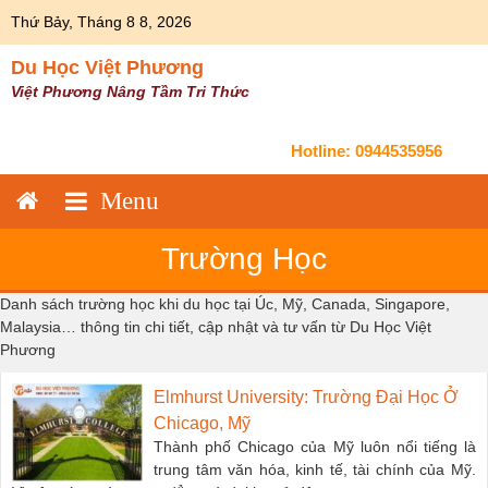
Skip
Thứ Bảy, Tháng 8 8, 2026
to
content
Du Học Việt Phương
Việt Phương Nâng Tầm Tri Thức
Hotline:
0944535956
Trường Học
Danh sách trường học khi du học tại Úc, Mỹ, Canada, Singapore,
Malaysia… thông tin chi tiết, cập nhật và tư vấn từ Du Học Việt
Phương
Elmhurst University: Trường Đại Học Ở
Chicago, Mỹ
Thành phố Chicago của Mỹ luôn nổi tiếng là
trung tâm văn hóa, kinh tế, tài chính của Mỹ.