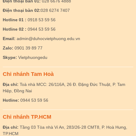
Điện thoại bàn 01:
028 6676 4888
Điện thoại bàn 02:
028 6274 7407
Hotline 01 :
0918 53 59 56
Hotline 02 :
0944 53 59 56
Email:
admin@duhocvietphuong.edu.vn
Zalo:
0901 39 89 77
Skype:
Vietphuongedu
Chi nhánh Tam Hoà
Địa chỉ:
Toà nhà MCC: 26/116A, 26 Đ. Đặng Đức Thuật, P. Tam
Hiệp, Đồng Nai
Hotline:
0944 53 59 56
Chi nhánh TP.HCM
Địa chỉ:
Tầng 03 Tòa nhà Vi An, 283/26-28 CMT8, P. Hoà Hưng,
TP.HCM