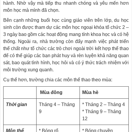
hành. Nhờ vậy mà tiếp thu nhanh chóng và yêu mến hơn
môn học mà mình đã chọn.
Bên cạnh những buổi học cùng giáo viên trên lớp, du học
sinh còn được tham dự các môn học ngoại khóa tổ chức 2 –
3 ngày bao gồm các hoạt động mang tính khoa học và có hệ
thống. Ngoài ra, nhà trường còn đẩy mạnh việc phát triển
thể chất như tổ chức các trò chơi ngoài trời kết hợp thể thao
để có thể giúp các bạn phát huy và rèn luyện khả năng quan
sát, bao quát tình hình, học hỏi và có ý thức trách nhiệm với
môi trường xung quanh.
Cụ thể hơn, trường chia các môn thể thao theo mùa:
Mùa đông
Mùa hè
Thời gian
Tháng 4 – Tháng
* Tháng 2 – Tháng 4
9
* Tháng 9 – Tháng
12
M
ôn thể
* Bóng rổ
* Bóng chuyền