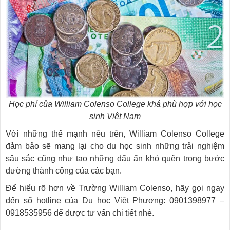
Học phí của William Colenso College khá phù hợp với học
sinh Việt Nam
Với những thế mạnh nêu trên, William Colenso College
đảm bảo sẽ mang lại cho du học sinh những trải nghiệm
sâu sắc cũng như tạo những dấu ấn khó quên trong bước
đường thành công của các bạn.
Để hiểu rõ hơn về Trường William Colenso, hãy gọi ngay
đến số hotline của Du học Việt Phương: 0901398977 –
0918535956 để được tư vấn chi tiết nhé.