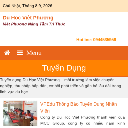
Skip
Chủ Nhật, Tháng 8 9, 2026
to
content
Du Học Việt Phương
Việt Phương Nâng Tầm Tri Thức
Hotline:
0944535956
Tuyển Dụng
Tuyển dụng Du Học Việt Phương – môi trường làm việc chuyên
nghiệp, thu nhập hấp dẫn, cơ hội phát triển và gắn bó lâu dài trong
lĩnh vực du học
VPEdu Thông Báo Tuyển Dụng Nhân
Viên
Công ty Du Học Việt Phương thành viên của
MCC Group, công ty có nhiều năm kinh