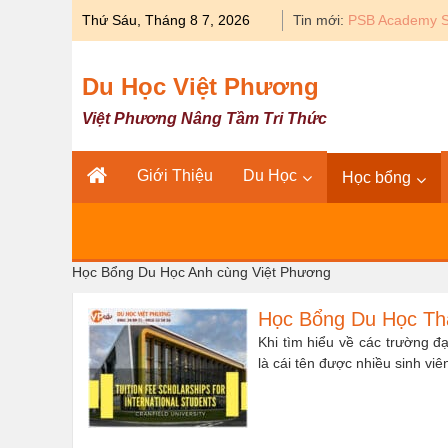
Skip
Thứ Sáu, Tháng 8 7, 2026
Tin mới:
Du học Y khoa 
to
content
Du Học Việt Phương
Việt Phương Nâng Tầm Tri Thức
Giới Thiệu
Du Học
Học bổng
Học Bổng Du Học Anh cùng Việt Phương
Học Bổng Du Học Thạ
Khi tìm hiểu về các trường đạ
là cái tên được nhiều sinh vi