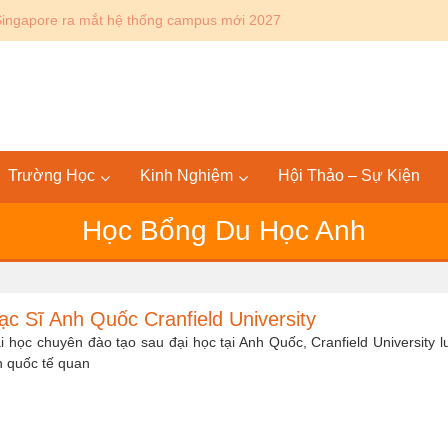
Canada: Lộ trình Bác sĩ 4+4 KPU – SGU tại Mỹ và quốc tế
Trường Học
Kinh Nghiệm
Hội Thảo – Sự Kiện
Học Bổng Du Học Anh
c Sĩ Anh Quốc Cranfield University
i học chuyên đào tạo sau đại học tại Anh Quốc, Cranfield University l
ên quốc tế quan