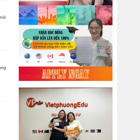
môi
ùng