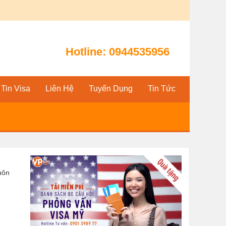
Hotline:
0944535956
Tin Visa
Liên Hệ
Tuyển Dụng
Tin Tức
uôn