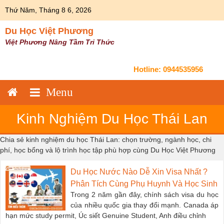
Skip
Thứ Năm, Tháng 8 6, 2026
to
content
Du Học Việt Phương
Việt Phương Nâng Tầm Tri Thức
Hotline:
0944535956
Kinh Nghiệm Du Học Thái Lan
Chia sẻ kinh nghiệm du học Thái Lan: chọn trường, ngành học, chi
phí, học bổng và lộ trình học tập phù hợp cùng Du Học Việt Phương
Du Học Nước Nào Dễ Xin Visa Nhất ?
Phân Tích Cùng Phụ Huynh Và Học Sinh
Trong 2 năm gần đây, chính sách visa du học
của nhiều quốc gia thay đổi mạnh. Canada áp
hạn mức study permit, Úc siết Genuine Student, Anh điều chỉnh