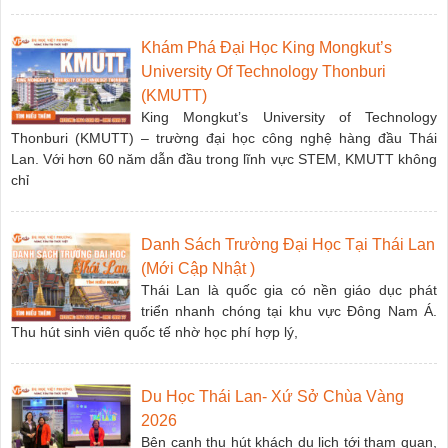
Khám Phá Đại Học King Mongkut’s
University Of Technology Thonburi
(KMUTT)
King Mongkut’s University of Technology
Thonburi (KMUTT) – trường đại học công nghệ hàng đầu Thái
Lan. Với hơn 60 năm dẫn đầu trong lĩnh vực STEM, KMUTT không
chỉ
Danh Sách Trường Đại Học Tại Thái Lan
(Mới Cập Nhật )
Thái Lan là quốc gia có nền giáo dục phát
triển nhanh chóng tại khu vực Đông Nam Á.
Thu hút sinh viên quốc tế nhờ học phí hợp lý,
Du Học Thái Lan- Xứ Sở Chùa Vàng
2026
Bên cạnh thu hút khách du lịch tới tham quan,