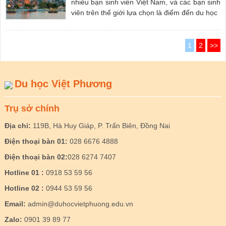
nhiều bạn sinh viên Việt Nam, và các bạn sinh
viên trên thế giới lựa chọn là điểm đến du học
1
2
>>
Du học Việt Phương
Trụ sở chính
Địa chỉ:
119B, Hà Huy Giáp, P. Trấn Biên, Đồng Nai
Điện thoại bàn 01:
028 6676 4888
Điện thoại bàn 02:
028 6274 7407
Hotline 01 :
0918 53 59 56
Hotline 02 :
0944 53 59 56
Email:
admin@duhocvietphuong.edu.vn
Zalo:
0901 39 89 77