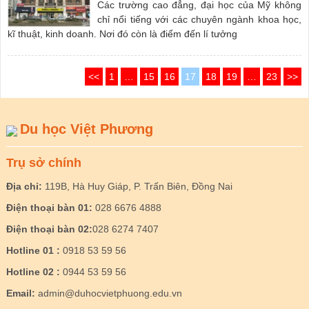
Các trường cao đẳng, đại học của Mỹ không
chỉ nổi tiếng với các chuyên ngành khoa học,
kĩ thuật, kinh doanh. Nơi đó còn là điểm đến lí tưởng
<<
1
…
15
16
17
18
19
…
23
>>
Du học Việt Phương
Trụ sở chính
Địa chỉ:
119B, Hà Huy Giáp, P. Trấn Biên, Đồng Nai
Điện thoại bàn 01:
028 6676 4888
Điện thoại bàn 02:
028 6274 7407
Hotline 01 :
0918 53 59 56
Hotline 02 :
0944 53 59 56
Email:
admin@duhocvietphuong.edu.vn