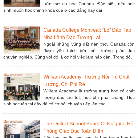
ước mơ du học Canada. Đặc biệt, nếu học
sinh muốn học chính khóa của ở cao đẳng hay đại
Canada College Montreal: “Lò” Đào Tạo
Nhà Lãnh Đạo Tương Lai
Ngoài những vùng đất nên thơ, Canada còn
được yêu thích bởi môi trường giáo dục
chuyên nghiệp. Cùng với đó là cơ hội việc làm hấp dẫn. Trong đó,
William Academy: Trường Nội Trú Chất
Lượng, Chi Phí Rẻ
William Academy là trường trung học có chất
lượng đào tạo tốt, học phí phải chăng. Học
sinh học tập tại đây dễ có cơ hội chuyển tiếp lên cao
The District School Board Of Niagara: Hệ
Thống Giáo Dục Toàn Diện
Nếu bạn muốn cho con du học trung học tại