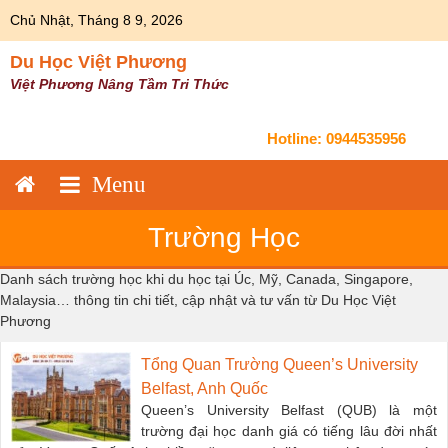
Skip
Chủ Nhật, Tháng 8 9, 2026
to
content
Du Học Việt Phương
Việt Phương Nâng Tầm Tri Thức
Hotline:
0944535956
Trường Học
Danh sách trường học khi du học tại Úc, Mỹ, Canada, Singapore,
Malaysia… thông tin chi tiết, cập nhật và tư vấn từ Du Học Việt
Phương
Tổng Quan Trường Queen’s University
Belfast, Anh Quốc
Queen’s University Belfast (QUB) là một
trường đại học danh giá có tiếng lâu đời nhất