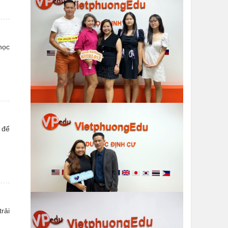
học
 để
rải