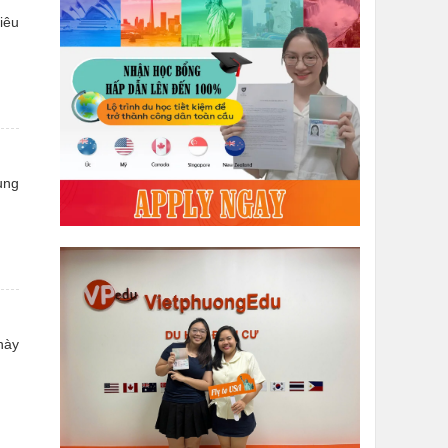
iêu
ung
này