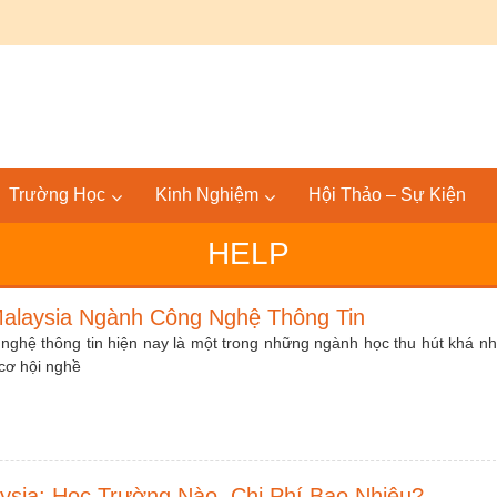
Canada: Lộ trình Bác sĩ 4+4 KPU – SGU tại Mỹ và quốc tế
Trường Học
Kinh Nghiệm
Hội Thảo – Sự Kiện
HELP
alaysia Ngành Công Nghệ Thông Tin
ghệ thông tin hiện nay là một trong những ngành học thu hút khá nh
cơ hội nghề
ysia: Học Trường Nào, Chi Phí Bao Nhiêu?