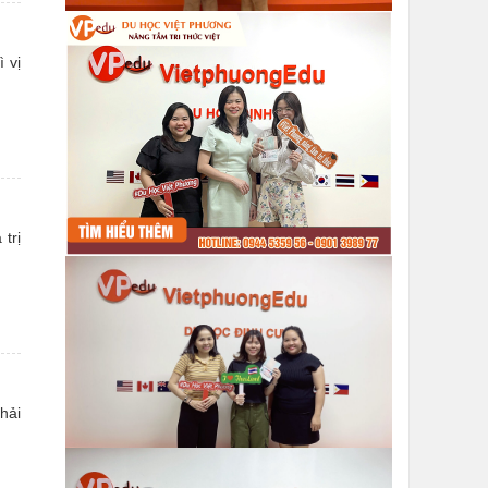
 vị
trị
hải