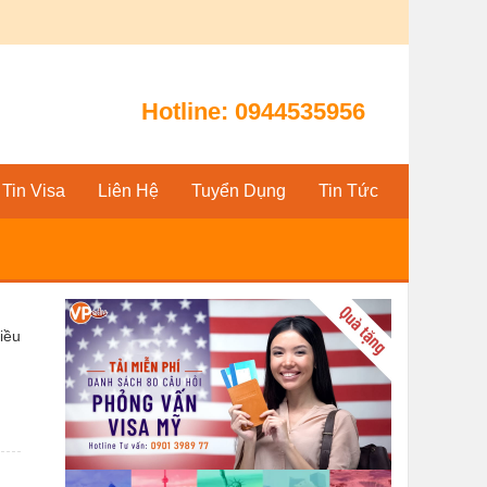
Hotline:
0944535956
Tin Visa
Liên Hệ
Tuyển Dụng
Tin Tức
iều