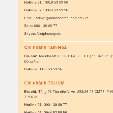
Hotline 01 :
0918 53 59 56
Hotline 02 :
0944 53 59 56
Email:
admin@duhocvietphuong.edu.vn
Zalo:
0901 39 89 77
Skype:
Vietphuongedu
Chi nhánh Tam Hoà
Địa chỉ:
Toà nhà MCC: 26/116A, 26 Đ. Đặng Đức Thuật,
Đồng Nai
Hotline:
0944 53 59 56
Chi nhánh TP.HCM
Địa chỉ:
Tầng 03 Tòa nhà Vi An, 283/26-28 CMT8, P. 
TP.HCM
Hotline 01:
0901 39 89 77
Hotline 02:
0944 53 59 56