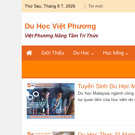
Skip
Thứ Sáu, Tháng 8 7, 2026
Tin mới:
Du học Y khoa 
to
content
Du Học Việt Phương
Việt Phương Nâng Tầm Tri Thức
Giới Thiệu
Du Học
Học bổng
Tuyển Sinh Du Học M
Du học Malaysia ngành công n
sự quan tâm của học viên do 
Du Học Thạc Sĩ Mala