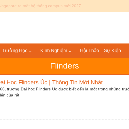
Canada: Lộ trình Bác sĩ 4+4 KPU – SGU tại Mỹ và quốc tế
Trường Học
Kinh Nghiệm
Hội Thảo – Sự Kiện
Flinders
i Học Flinders Úc | Thông Tin Mới Nhất
6, trường Đại học Flinders Úc được biết đến là một trong những trư
đến của rất