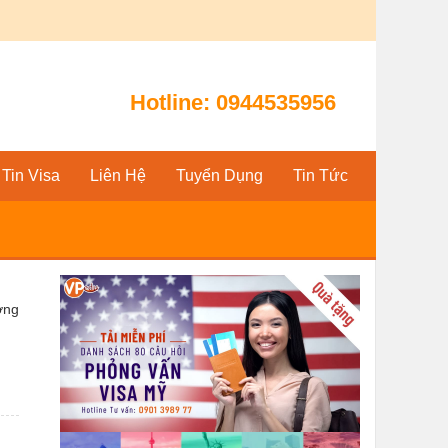
Hotline:
0944535956
Tin Visa
Liên Hệ
Tuyển Dụng
Tin Tức
ờng