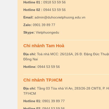
Hotline 01 :
0918 53 59 56
Hotline 02 :
0944 53 59 56
Email:
admin@duhocvietphuong.edu.vn
Zalo:
0901 39 89 77
Skype:
Vietphuongedu
Chi nhánh Tam Hoà
Địa chỉ:
Toà nhà MCC: 26/116A, 26 Đ. Đặng Đức Thuật,
Đồng Nai
Hotline:
0944 53 59 56
Chi nhánh TP.HCM
Địa chỉ:
Tầng 03 Tòa nhà Vi An, 283/26-28 CMT8, P. 
TP.HCM
Hotline 01:
0901 39 89 77
Hotline 02:
0944 53 59 56