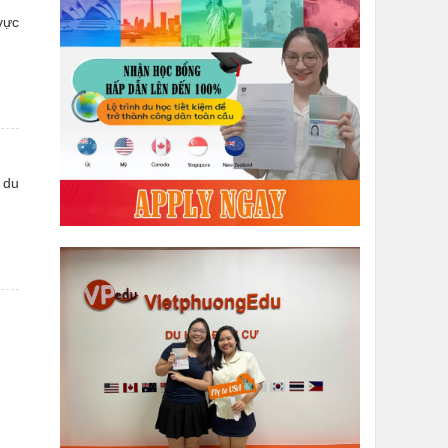
vực
 du