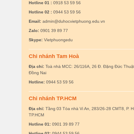
Hotline 01 :
0918 53 59 56
Hotline 02 :
0944 53 59 56
Email:
admin@duhocvietphuong.edu.vn
Zalo:
0901 39 89 77
Skype:
Vietphuongedu
Chi nhánh Tam Hoà
Địa chỉ:
Toà nhà MCC: 26/116A, 26 Đ. Đặng Đức Thuật,
Đồng Nai
Hotline:
0944 53 59 56
Chi nhánh TP.HCM
Địa chỉ:
Tầng 03 Tòa nhà Vi An, 283/26-28 CMT8, P. 
TP.HCM
Hotline 01:
0901 39 89 77
Hotline 02:
0944 53 59 56