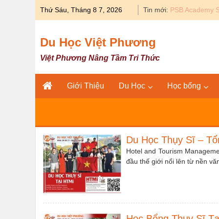
Skip
Thứ Sáu, Tháng 8 7, 2026
Tin mới:
Du học Y khoa 
to
content
Du Học Việt Phương
Việt Phương Nâng Tầm Tri Thức
Giới Thiệu
Du Học
Học bổng
Du Học Thụy Sĩ – T
Hotel and Tourism Management
đầu thế giới nổi lên từ nền v
Học Bổng Thụy Sĩ Tạ