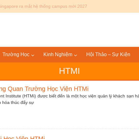
Canada: Lộ trình Bác sĩ 4+4 KPU – SGU tại Mỹ và quốc tế
Trường Học
Kinh Nghiệm
Hội Thảo – Sự Kiện
HTMI
ổng Quan Trường Học Viện HTMi
 Institute (HTMi) được biết đến là một học viện quản lý khách sạn h
ăn hóa thúc đẩy sự
i Học Viện HTMi