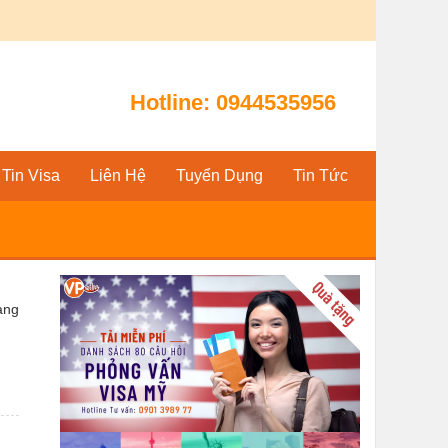
Hotline:
0944535956
Tin Visa
Liên Hệ
Tuyển Dụng
Tin Tức
àng