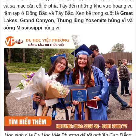
và sa mạc cằn cỗi ở phía Tây đến những khu vực hoang vu
rậm rạp ở Đông Bắc và Tây Bắc. Xen kẽ trong suốt là
Great
Lakes, Grand Canyon, Thung lũng Yosemite hùng vĩ và
sông Mississippi
hùng vĩ.
Học sinh của Du Học Việt Phương đã tốt nghiệp Cao Đẳng