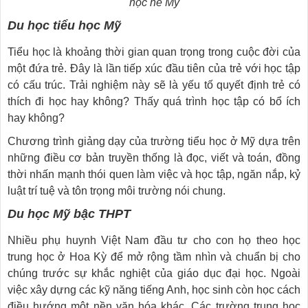
học hè Mỹ
Du học tiểu học Mỹ
Tiểu học là khoảng thời gian quan trọng trong cuộc đời của
một đứa trẻ. Đây là lần tiếp xúc đầu tiên của trẻ với học tập
có cấu trúc. Trải nghiệm này sẽ là yếu tố quyết định trẻ có
thích đi học hay không? Thấy quá trình học tập có bổ ích
hay không?
Chương trình giảng dạy của trường tiểu học ở Mỹ dựa trên
những điều cơ bản truyền thống là đọc, viết và toán, đồng
thời nhấn mạnh thói quen làm việc và học tập, ngăn nắp, kỷ
luật trí tuệ và tôn trọng môi trường nói chung.
Du học Mỹ bậc THPT
Nhiều phụ huynh Việt Nam đầu tư cho con họ theo học
trung học ở Hoa Kỳ để mở rộng tầm nhìn và chuẩn bị cho
chúng trước sự khắc nghiệt của giáo dục đại học. Ngoài
việc xây dựng các kỹ năng tiếng Anh, học sinh còn học cách
điều hướng một nền văn hóa khác. Các trường trung học