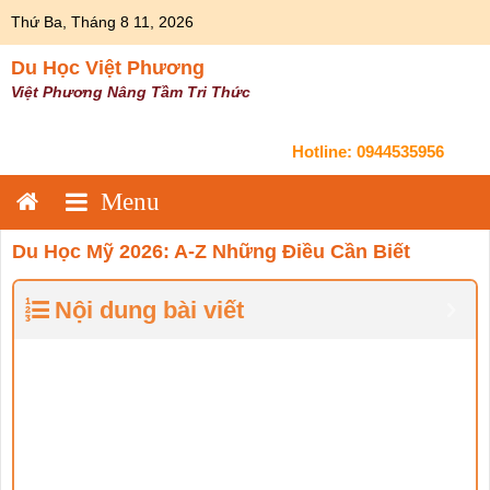
Skip
Thứ Ba, Tháng 8 11, 2026
to
content
Du Học Việt Phương
Việt Phương Nâng Tầm Tri Thức
Hotline:
0944535956
Du Học Mỹ 2026: A-Z Những Điều Cần Biết
Nội dung bài viết