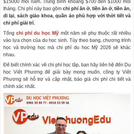
$15000 mỗi năm. Trung bình khoảng $700 đến $1000 mỗi
tháng. Chi phí này bao gồm
chi phí ăn ở, tiền ăn ở, tiền ăn,
đi lại, sách giáo khoa, quần áo phù hợp với thời tiết và
chi phí giải trí.
Tổng
chi phí du học Mỹ
một năm sẽ phụ thuộc rất nhiều
vào lựa chọn của du học sinh. Tùy theo bang, chương trình
học và trường học mà chi phí du học Mỹ 2026 sẽ khác
nhau.
Để biết chính xác về chi phí học tập, bạn hãy liên hệ đến Du
học Việt Phương để giải bày mong muốn, công ty Việt
Phương sẽ hỗ trợ và cập nhật, báo giá chi phí chi tiết và
chính xác nhất.