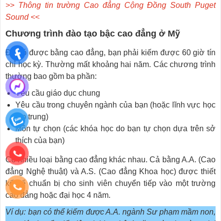
>> Thông tin trường Cao đẳng Cộng Đồng South Puget
Sound <<
Chương trình đào tạo bậc cao đẳng ở Mỹ
Để có được bằng cao đẳng, bạn phải kiếm được 60 giờ tín
chỉ học kỳ. Thường mất khoảng hai năm. Các chương trình
thường bao gồm ba phần:
Yêu cầu giáo dục chung
Yêu cầu trong chuyên ngành của bạn (hoặc lĩnh vực học
tập trung)
Môn tự chọn (các khóa học do bạn tự chọn dựa trên sở
thích của bạn)
Có nhiều loại bằng cao đẳng khác nhau. Cả bằng A.A. (Cao
đẳng Nghệ thuật) và A.S. (Cao đẳng Khoa học) được thiết
kế để chuẩn bị cho sinh viên chuyển tiếp vào một trường
cao đẳng hoặc đại học 4 năm.
Ví dụ: bạn có thể kiếm được A.A. ngành Sư phạm mầm non,