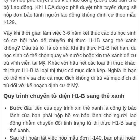
bộ Lao động. Khi LCA được phê duyệt nhà tuyển dụng sẽ
nộp đơn bảo lãnh người lao động không định cư theo mẫu
I-129.
Vậy khi thời gian làm việc 3-6 năm kết thúc các du học sinh
có cơ hội nào để chuyển thị thực H-1B sang thẻ xanh
không? Câu trả lời là có nhé. Khi thị thực H1-B hết hạn, du
học sinh có thể chọn quay về nước hoặc xin thẻ xanh để cư
trú vĩnh viễn tại Mỹ. Khác với hầu hết các loại thị thực khác,
thị thực H1-B là loại thị thực có mục đích kép. Nghĩa là bạn
có thể xin visa cho cả mục đích không di trú và mục đích di
trú đối với kế hoạch định cư ở Mỹ.
Quy trình chuyển từ diện H1-B sang thẻ xanh
Bước đầu tiên của quy trình xin thẻ xanh là công ty bảo
lãnh của bạn phải nộp hồ sơ bảo lãnh cho người lao
động nhằm chuyển đổi tình trạng từ thị thực H1-B sang
thẻ xanh.
Sau khi hoàn tất việc nộp mẫu đơn I-140, bạn phải hoàn