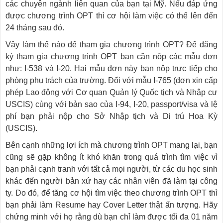
các chuyên ngành liên quan của bạn tại Mỹ. Nếu đáp ứng
được chương trình OPT thì cơ hội làm việc có thể lên đến
24 tháng sau đó.
Vậy làm thế nào để tham gia chương trình OPT? Để đăng
ký tham gia chương trình OPT bạn cần nộp các mẫu đơn
như: I-538 và I-20. Hai mẫu đơn này bạn nộp trực tiếp cho
phòng phụ trách của trường. Đối với mẫu I-765 (đơn xin cấp
phép Lao động với Cơ quan Quản lý Quốc tịch và Nhập cư
USCIS) cùng với bản sao của I-94, I-20, passport/visa và lệ
phí bạn phải nộp cho Sở Nhập tịch và Di trú Hoa Kỳ
(USCIS).
Bên cạnh những lợi ích mà chương trình OPT mang lại, bạn
cũng sẽ gặp không ít khó khăn trong quá trình tìm việc vì
bạn phải cạnh tranh với tất cả mọi người, từ các du học sinh
khác đến người bản xứ hay các nhân viên đã làm tại công
ty. Do đó, để tăng cơ hội tìm việc theo chương trình OPT thì
bạn phải làm Resume hay Cover Letter thật ấn tượng. Hãy
chứng minh với họ rằng dù bạn chỉ làm được tối đa 01 năm