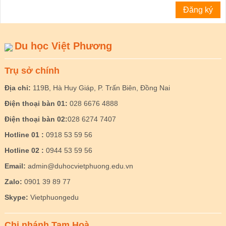
Du học Việt Phương
Trụ sở chính
Địa chỉ:
119B, Hà Huy Giáp, P. Trấn Biên, Đồng Nai
Điện thoại bàn 01:
028 6676 4888
Điện thoại bàn 02:
028 6274 7407
Hotline 01 :
0918 53 59 56
Hotline 02 :
0944 53 59 56
Email:
admin@duhocvietphuong.edu.vn
Zalo:
0901 39 89 77
Skype:
Vietphuongedu
Chi nhánh Tam Hoà