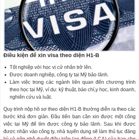
Điều kiện để xin visa theo diện H1-B
Tốt nghiệp với học vị cử nhân trở lên.
Được doanh nghiệp, công ty tại Mỹ bảo lãnh.
Làm việc trong các ngành liên quan đến chương trình
theo học tại Mỹ, ví dụ: kỹ thuật, báo chí,y học, kinh doanh,
nghiên cứu và luật.
Quy trình nộp hồ sơ theo diện H1-B thường diễn ra theo các
bước khá đơn giản. Đầu tiên bạn cần xin được một công
việc tại Mỹ để tìm được công ty bảo lãnh. Sau khi được
được nhận vào công ty, nhà tuyển dụng sẽ làm thủ tục đăng
ký và nộp phê duyệt điều kiện lao động (LCA) của bạn cho