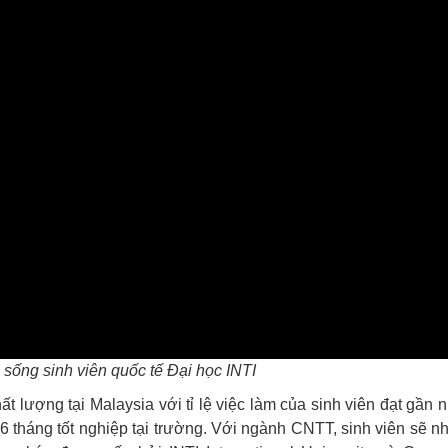
c sống sinh viên quốc tế Đại học INTI
t lượng tại Malaysia với tỉ lệ việc làm của sinh viên đạt gần 
 6 tháng tốt nghiệp tại trường. Với ngành CNTT, sinh viên sẽ n