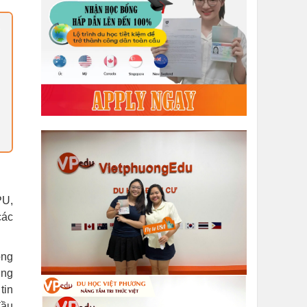
PU,
các
ông
ụng
tin
đầu