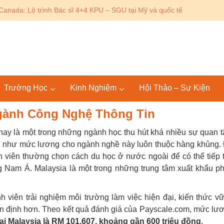
Canada: Lộ trình Bác sĩ 4+4 KPU – SGU tại Mỹ và quốc tế
Trường Học
Kinh Nghiệm
Hội Thảo – Sự Kiện
Ngành Công Nghệ Thông Tin
nay là một trong những ngành học thu hút khá nhiều sự quan 
g như mức lương cho ngành nghề này luôn thuộc hàng khủng.
nh viên thường chọn cách du học ở nước ngoài để có thể tiếp 
ng Nam Á. Malaysia là một trong những trung tâm xuất khẩu p
h viên trải nghiệm môi trường làm việc hiện đại, kiến thức v
n định hơn. Theo kết quả đánh giá của Payscale.com, mức lư
ại Malaysia là RM 101,607, khoảng gần 600 triệu đồng
.