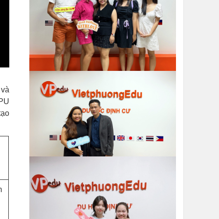
 và
APU
tạo
m