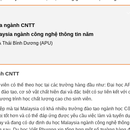
ia ngành CNTT
aysia ngành công nghệ thông tin năm
Á Thái Bình Dương (APU)
nh CNTT
 viên có thể theo học tại các trường hàng đầu như: Đại học A
đào tạo, cơ sở vật chất hiện đại và đặc biệt có sự liên kết với 
ng trình học chất lượng cao cho sinh viên.
iệp mà tại Malaysia có khá nhiều trường đào tạo ngành học C
bị tốt hơn và có thể đáp ứng được yêu cầu việc làm và tuyển d
ày và đang có dự định du học Malaysia ngành công nghệ thông 
ng sau, Du học Việt Phương xin tổng hợp một số trường hàng 