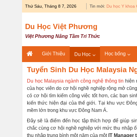
Skip
Thứ Sáu, Tháng 8 7, 2026
Tin mới:
Du học Y khoa 
to
content
Du Học Việt Phương
Việt Phương Nâng Tầm Tri Thức
Giới Thiệu
Học bổng
Du Học
Tuyển Sinh Du Học Malaysia 
Du học Malaysia ngành công nghệ thông tin
hiện 
của học viên do cơ hội nghề nghiệp rộng mở cũn
có cơ hội tìm kiếm công việc tốt hơn, các bạn si
kiến thức hiện đại của thế giới. Tại khu vực Đô
mềm lớn trong khu vực Đông Nam Á.
Đây sẽ là điểm đến học tập thích hợp để giúp sin
chắc cùng cơ hội nghề nghiệp với mức thu nhập ổ
thu nhập trung bình một năm của một
IT Manager t