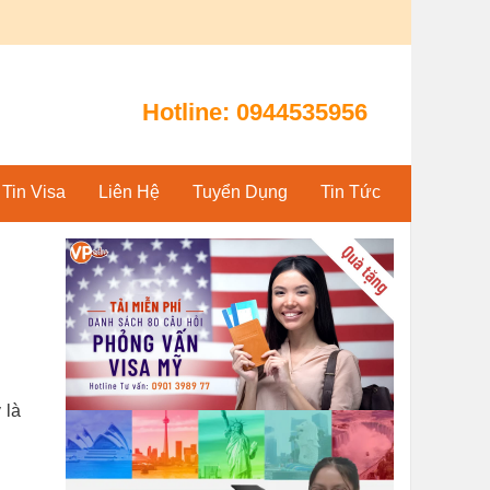
Hotline:
0944535956
Tin Visa
Liên Hệ
Tuyển Dụng
Tin Tức
 là