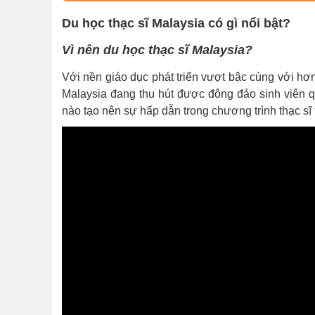
Du học thạc sĩ Malaysia có gì nổi bật?
Vì nên du học thạc sĩ Malaysia?
Với nền giáo dục phát triển vượt bậc cùng với hơn
Malaysia đang thu hút được đông đảo sinh viên qu
nào tạo nên sự hấp dẫn trong chương trình thạc sĩ 