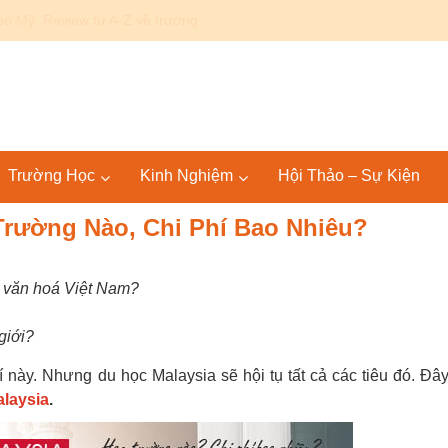
 trường St. John’s Preparatory School
Trường Học
Kinh Nghiệm
Hội Thảo – Sự Kiện
Trường Nào, Chi Phí Bao Nhiêu?
i văn hoá Việt Nam?
giới?
 này. Nhưng du học Malaysia sẽ hội tụ tất cả các tiêu đó. Đây
alaysia
.