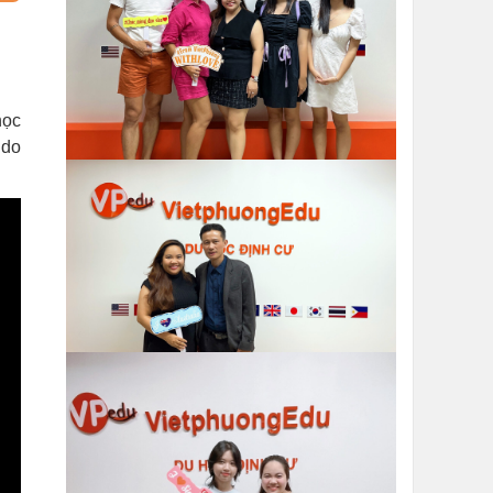
học
 do