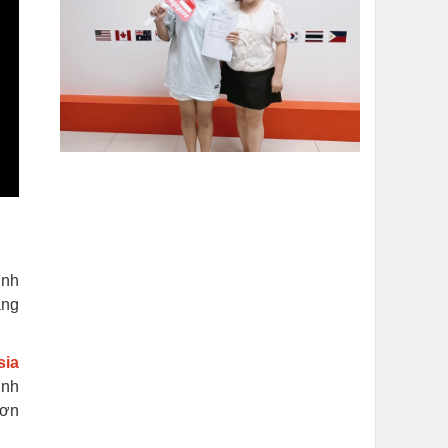
ình
ảng
sia
inh
hơn