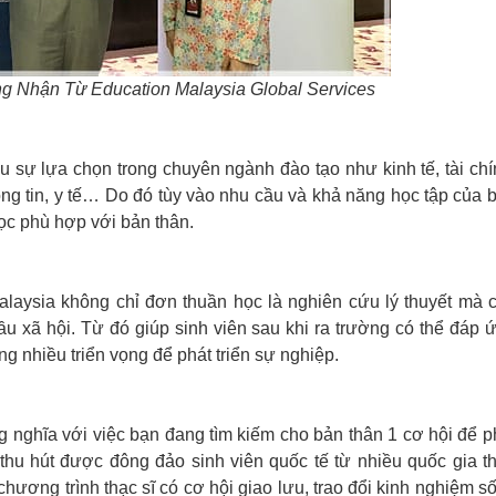
 Nhận Từ Education Malaysia Global Services
ều sự lựa chọn trong chuyên ngành đào tạo như kinh tế, tài chí
hông tin, y tế… Do đó tùy vào nhu cầu và khả năng học tập của 
ọc phù hợp với bản thân.
Malaysia không chỉ đơn thuần học là nghiên cứu lý thuyết mà 
ầu xã hội. Từ đó giúp sinh viên sau khi ra trường có thể đáp 
nhiều triển vọng để phát triển sự nghiệp.
ng nghĩa với việc bạn đang tìm kiếm cho bản thân 1 cơ hội để p
 thu hút được đông đảo sinh viên quốc tế từ nhiều quốc gia t
chương trình thạc sĩ có cơ hội giao lưu, trao đổi kinh nghiệm s