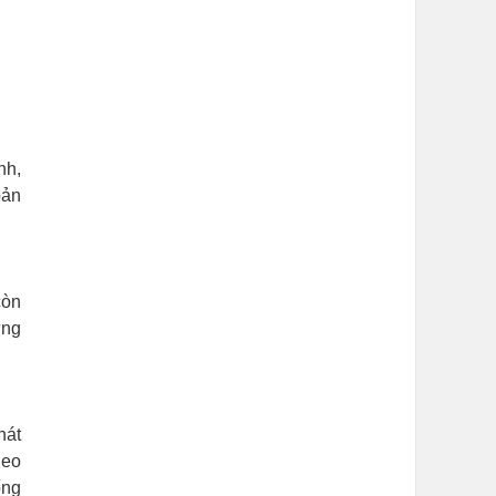
nh,
bản
còn
ứng
hát
heo
ống