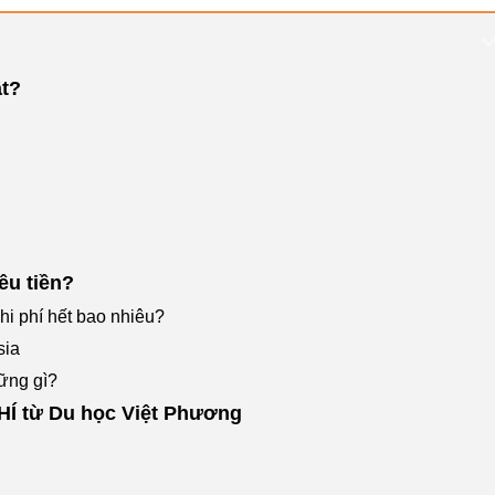
ật?
êu tiền?
hi phí hết bao nhiêu?
sia
ững gì?
PHÍ từ Du học Việt Phương