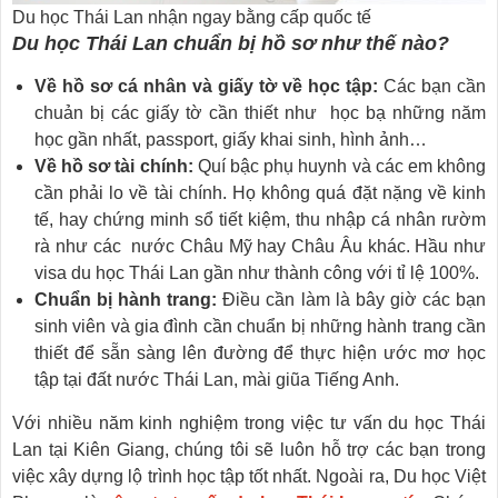
Du học Thái Lan nhận ngay bằng cấp quốc tế
Du học Thái Lan chuẩn bị hồ sơ như thế nào?
Về hồ sơ cá nhân và giấy tờ về học tập:
Các bạn cần
chuản bị các giấy tờ cần thiết như học bạ những năm
học gần nhất, passport, giấy khai sinh, hình ảnh…
Về hồ sơ tài chính:
Quí bậc phụ huynh và các em không
cần phải lo về tài chính. Họ không quá đặt nặng về kinh
tế, hay chứng minh sổ tiết kiệm, thu nhập cá nhân rườm
rà như các nước Châu Mỹ hay Châu Âu khác. Hầu như
visa du học Thái Lan gần như thành công với tỉ lệ 100%.
Chuẩn bị hành trang:
Điều cần làm là bây giờ các bạn
sinh viên và gia đình cần chuẩn bị những hành trang cần
thiết để sẵn sàng lên đường để thực hiện ước mơ học
tập tại đất nước Thái Lan, mài giũa Tiếng Anh.
Với nhiều năm kinh nghiệm trong việc tư vấn du học Thái
Lan tại Kiên Giang, chúng tôi sẽ luôn hỗ trợ các bạn trong
việc xây dựng lộ trình học tập tốt nhất. Ngoài ra, Du học Việt