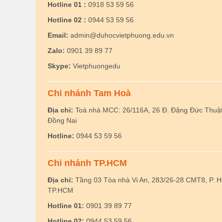
Hotline 01 :
0918 53 59 56
Hotline 02 :
0944 53 59 56
Email:
admin@duhocvietphuong.edu.vn
Zalo:
0901 39 89 77
Skype:
Vietphuongedu
Chi nhánh Tam Hoà
Địa chỉ:
Toà nhà MCC: 26/116A, 26 Đ. Đặng Đức Thuật,
Đồng Nai
Hotline:
0944 53 59 56
Chi nhánh TP.HCM
Địa chỉ:
Tầng 03 Tòa nhà Vi An, 283/26-28 CMT8, P. 
TP.HCM
Hotline 01:
0901 39 89 77
Hotline 02:
0944 53 59 56