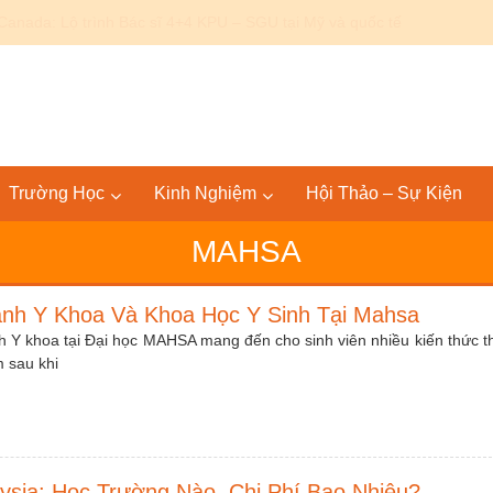
Canada: Lộ trình Bác sĩ 4+4 KPU – SGU tại Mỹ và quốc tế
Trường Học
Kinh Nghiệm
Hội Thảo – Sự Kiện
MAHSA
ành Y Khoa Và Khoa Học Y Sinh Tại Mahsa
 Y khoa tại Đại học MAHSA mang đến cho sinh viên nhiều kiến thức t
m sau khi
ysia: Học Trường Nào, Chi Phí Bao Nhiêu?