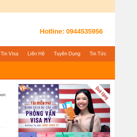
Hotline:
0944535956
Tin Visa
Liên Hệ
Tuyển Dụng
Tin Tức
hực