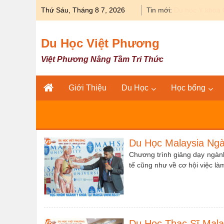
Skip
Thứ Sáu, Tháng 8 7, 2026
Tin mới:
Du học Y khoa 
to
content
Du Học Việt Phương
Việt Phương Nâng Tầm Tri Thức
Giới Thiệu
Du Học
Học bổng
Du Học Malaysia Ng
Chương trình giảng dạy ngành
tế cũng như về cơ hội việc là
Du Học Thạc Sĩ Mala