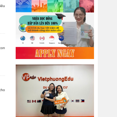
iêu
con
cho