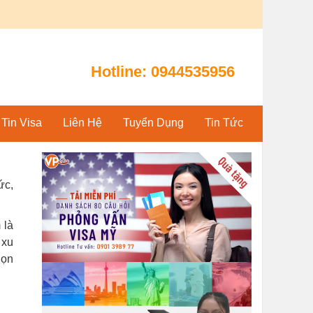
Hotline:
0944535956
Tin Visa
Liên Hệ
Tuyển Dụng
Tin Tức
ức,
 là
 xu
họn