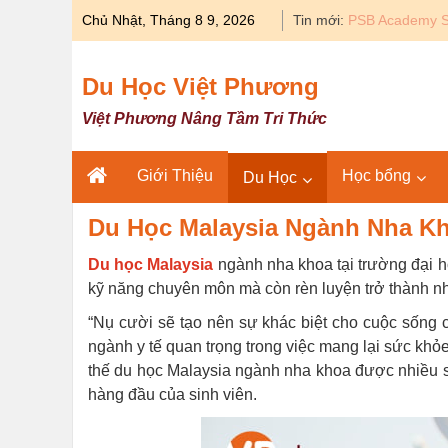
Skip
Chủ Nhật, Tháng 8 9, 2026
Tin mới:
Du học Y khoa 
to
content
Du Học Việt Phương
Việt Phương Nâng Tầm Tri Thức
Giới Thiệu
Học bổng
Du Học
Du Học Malaysia Ngành Nha Kh
Du học Malaysia
ngành nha khoa tại trường đại 
kỹ năng chuyên môn mà còn rèn luyện trở thành n
“Nụ cười sẽ tạo nên sự khác biệt cho cuộc sống
ngành y tế quan trọng trong việc mang lại sức khỏ
thế du học Malaysia ngành nha khoa được nhiều s
hàng đầu của sinh viên.