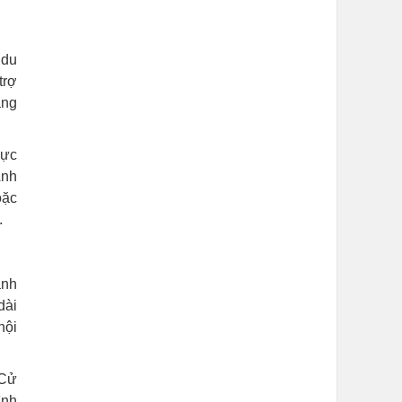
 du
trợ
ăng
hực
Anh
oặc
.
ành
dài
hội
 Cử
ình