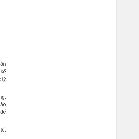
uốn
 kế
 lý
ng,
đào
 để
tế,