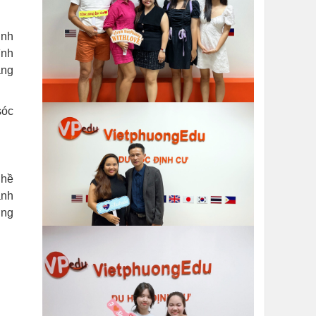
inh
ình
àng
sóc
ghề
ạnh
ợng