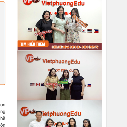
họn
ựng
ghề
còn