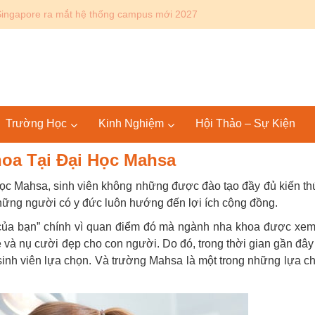
Canada: Lộ trình Bác sĩ 4+4 KPU – SGU tại Mỹ và quốc tế
Trường Học
Kinh Nghiệm
Hội Thảo – Sự Kiện
oa Tại Đại Học Mahsa
học Mahsa, sinh viên không những được đào tạo đầy đủ kiến th
hững người có y đức luôn hướng đến lợi ích cộng đồng.
 của bạn” chính vì quan điểm đó mà ngành nha khoa được xem
e và nụ cười đẹp cho con người. Do đó, trong thời gian gần đây
inh viên lựa chọn. Và trường Mahsa là một trong những lựa c