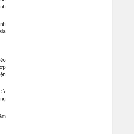
Anh
ệnh
sia
kéo
hợp
iện
 Cử
ơng
hám