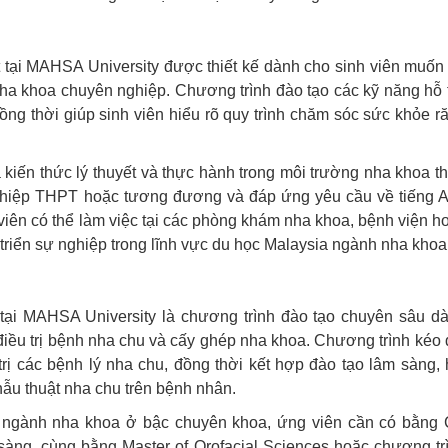
t tại MAHSA University được thiết kế dành cho sinh viên muốn
ha khoa chuyên nghiệp. Chương trình đào tạo các kỹ năng hỗ 
đồng thời giúp sinh viên hiểu rõ quy trình chăm sóc sức khỏe r
kiến thức lý thuyết và thực hành trong môi trường nha khoa t
 nghiệp THPT hoặc tương đương và đáp ứng yêu cầu về tiếng 
 viên có thể làm việc tại các phòng khám nha khoa, bệnh viện h
triển sự nghiệp trong lĩnh vực du học Malaysia ngành nha khoa
 tại MAHSA University là chương trình đào tạo chuyên sâu d
iều trị bệnh nha chu và cấy ghép nha khoa. Chương trình kéo 
trị các bệnh lý nha chu, đồng thời kết hợp đào tạo lâm sàng, 
hẫu thuật nha chu trên bệnh nhân.
a ngành nha khoa ở bậc chuyên khoa, ứng viên cần có bằng
sàng, cùng bằng Master of Orofacial Sciences hoặc chương tr