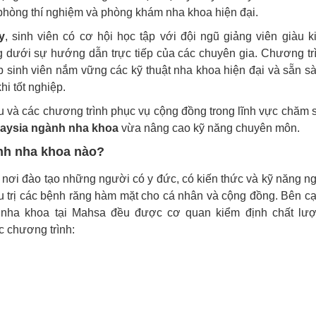
phòng thí nghiệm và phòng khám nha khoa hiện đại.
y
, sinh viên có cơ hội học tập với đội ngũ giảng viên giàu k
 dưới sự hướng dẫn trực tiếp của các chuyên gia. Chương tr
úp sinh viên nắm vững các kỹ thuật nha khoa hiện đại và sẵn s
hi tốt nghiệp.
u và các chương trình phục vụ cộng đồng trong lĩnh vực chăm 
laysia ngành nha khoa
vừa nâng cao kỹ năng chuyên môn.
nh nha khoa nào?
 nơi đào tạo những người có y đức, có kiến thức và kỹ năng n
u trị các bệnh răng hàm mặt cho cá nhân và cộng đồng. Bên c
h nha khoa tại Mahsa đều được cơ quan kiểm định chất lư
c chương trình: