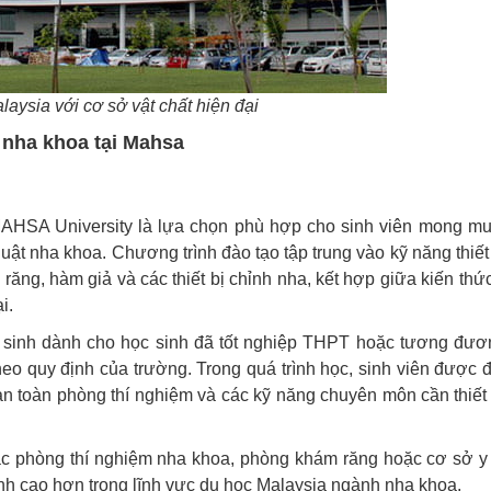
aysia với cơ sở vật chất hiện đại
a nha khoa tại Mahsa
MAHSA University là lựa chọn phù hợp cho sinh viên mong m
ật nha khoa. Chương trình đào tạo tập trung vào kỹ năng thiết
ăng, hàm giả và các thiết bị chỉnh nha, kết hợp giữa kiến thức
i.
n sinh dành cho học sinh đã tốt nghiệp THPT hoặc tương đươ
heo quy định của trường. Trong quá trình học, sinh viên được 
, an toàn phòng thí nghiệm và các kỹ năng chuyên môn cần thiết
 các phòng thí nghiệm nha khoa, phòng khám răng hoặc cơ sở y 
rình cao hơn trong lĩnh vực du học Malaysia ngành nha khoa.