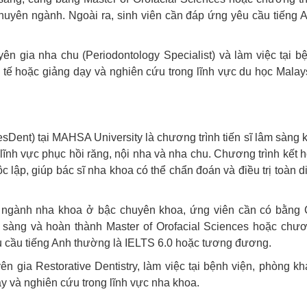
chuyên ngành. Ngoài ra, sinh viên cần đáp ứng yêu cầu tiếng 
yên gia nha chu (Periodontology Specialist) và làm việc tại b
tế hoặc giảng dạy và nghiên cứu trong lĩnh vực du học Malay
esDent) tại MAHSA University là chương trình tiến sĩ lâm sàng 
 lĩnh vực phục hồi răng, nội nha và nha chu. Chương trình kết 
 lập, giúp bác sĩ nha khoa có thể chẩn đoán và điều trị toàn d
a ngành nha khoa ở bậc chuyên khoa, ứng viên cần có bằng
 sàng và hoàn thành Master of Orofacial Sciences hoặc chư
êu cầu tiếng Anh thường là IELTS 6.0 hoặc tương đương.
yên gia Restorative Dentistry, làm việc tại bệnh viện, phòng k
y và nghiên cứu trong lĩnh vực nha khoa.