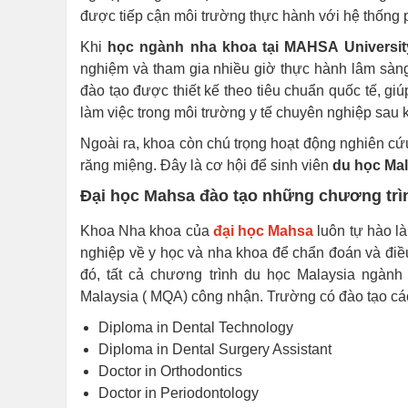
được tiếp cận môi trường thực hành với hệ thống 
Khi
học ngành nha khoa tại MAHSA Universit
nghiệm và tham gia nhiều giờ thực hành lâm sàng
đào tạo được thiết kế theo tiêu chuẩn quốc tế, gi
làm việc trong môi trường y tế chuyên nghiệp sau k
Ngoài ra, khoa còn chú trọng hoạt động nghiên cứ
răng miệng. Đây là cơ hội để sinh viên
du học Ma
Đại học Mahsa đào tạo những chương trì
Khoa Nha khoa của
đại học Mahsa
luôn tự hào là
nghiệp về y học và nha khoa để chẩn đoán và điề
đó, tất cả chương trình du học Malaysia ngàn
Malaysia ( MQA) công nhận. Trường có đào tạo cá
Diploma in Dental Technology
Diploma in Dental Surgery Assistant
Doctor in Orthodontics
Doctor in Periodontology