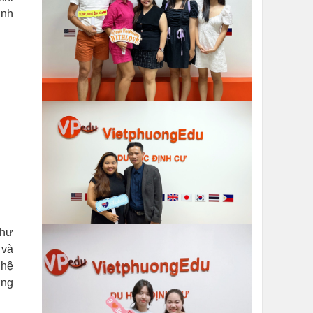
inh
như
 và
 hệ
ờng