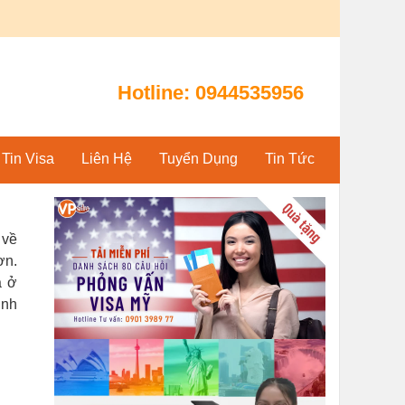
Hotline:
0944535956
Tin Visa
Liên Hệ
Tuyển Dụng
Tin Tức
 về
ơn.
a ở
inh