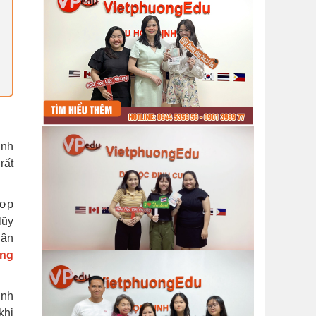
anh
rất
hợp
lũy
uận
ững
ịnh
khi