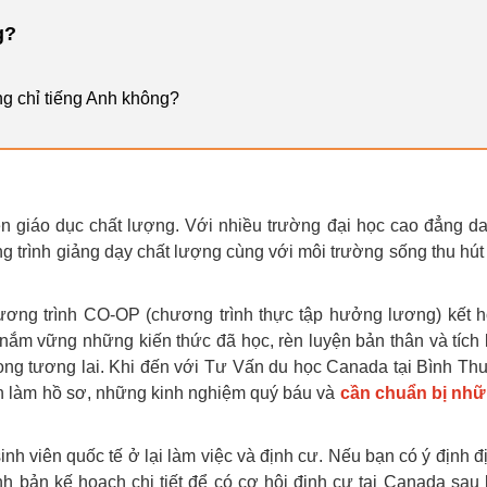
g?
g chỉ tiếng Anh không?
n giáo dục chất lượng. Với nhiều trường đại học cao đẳng d
ng trình giảng dạy chất lượng cùng với môi trường sống thu hút 
ương trình CO-OP (chương trình thực tập hưởng lương) kết 
 nắm vững những kiến thức đã học, rèn luyện bản thân và tích 
ong tương lai. Khi đến với Tư Vấn du học Canada tại Bình Th
h làm hồ sơ, những kinh nghiệm quý báu và
cần chuẩn bị nh
nh viên quốc tế ở lại làm việc và định cư. Nếu bạn có ý định đ
 bản kế hoạch chi tiết để có cơ hội định cư tại Canada sau 