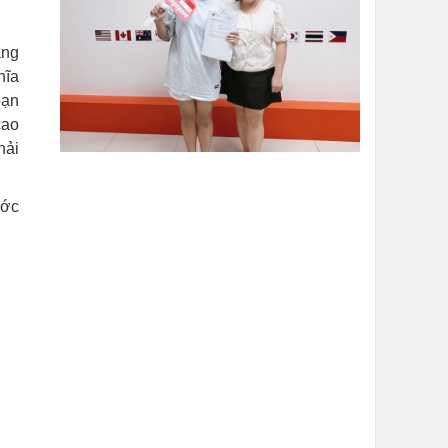
ẳng
hĩa
bạn
cao
hải
ước