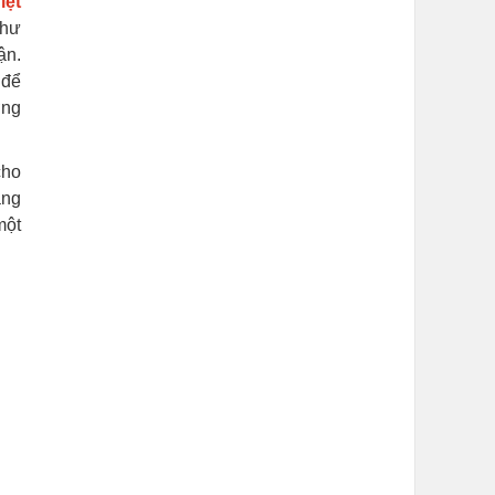
iệt
như
ận.
 để
ơng
cho
ang
một