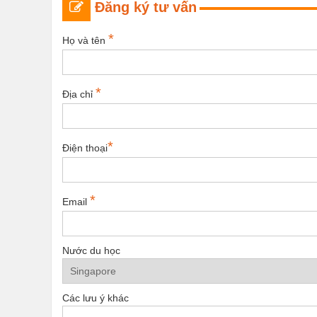
Đăng ký tư vấn
*
Họ và tên
*
Địa chỉ
*
Điện thoại
*
Email
Nước du học
Các lưu ý khác