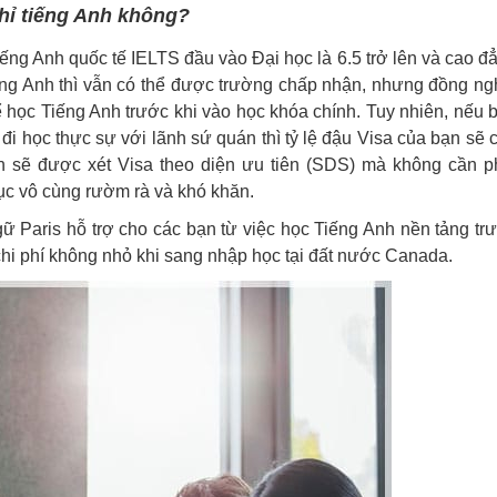
hỉ tiếng Anh không?
ng Anh quốc tế IELTS đầu vào Đại học là 6.5 trở lên và cao đ
iếng Anh thì vẫn có thể được trường chấp nhận, nhưng đồng ng
ể học Tiếng Anh trước khi vào học khóa chính. Tuy nhiên, nếu 
đi học thực sự với lãnh sứ quán thì tỷ lệ đậu Visa của bạn sẽ 
 lên sẽ được xét Visa theo diện ưu tiên (SDS) mà không cần p
tục vô cùng rườm rà và khó khăn.
ữ Paris hỗ trợ cho các bạn từ việc học Tiếng Anh nền tảng tr
chi phí không nhỏ khi sang nhập học tại đất nước Canada.