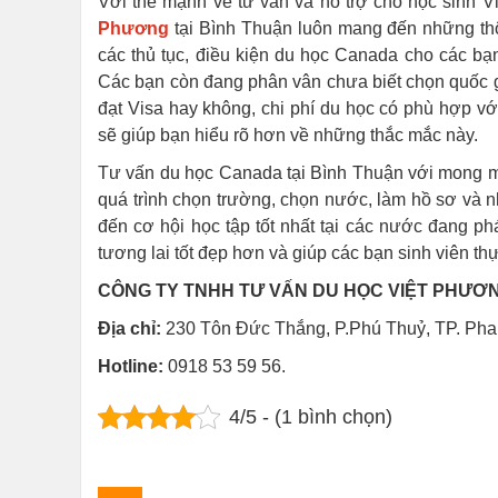
Với thế mạnh về tư vấn và hỗ trợ cho học sinh 
Phương
tại Bình Thuận luôn mang đến những thô
các thủ tục, điều kiện du học Canada cho các bạ
Các bạn còn đang phân vân chưa biết chọn quốc gia
đạt Visa hay không, chi phí du học có phù hợp vớ
sẽ giúp bạn hiểu rõ hơn về những thắc mắc này.
Tư vấn du học Canada tại Bình Thuận với mong m
quá trình chọn trường, chọn nước, làm hồ sơ và 
đến cơ hội học tập tốt nhất tại các nước đang p
tương lai tốt đẹp hơn và giúp các bạn sinh viên 
CÔNG TY TNHH TƯ VẤN DU HỌC VIỆT PHƯƠ
Địa chỉ:
230 Tôn Đức Thắng, P.Phú Thuỷ, TP. Phan
Hotline:
0918 53 59 56.
4/5 - (1 bình chọn)