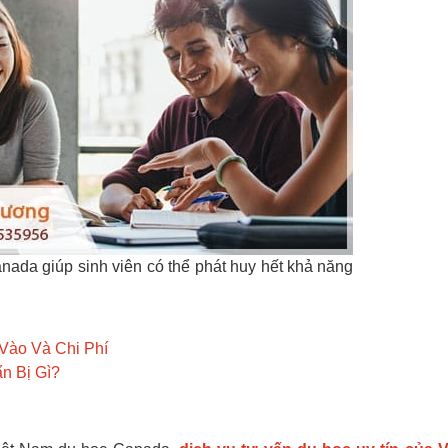
anada giúp sinh viên có thể phát huy hết khả năng
Vào Và Chi Phí
n Bị Gì?