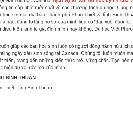
Việt Nam du học Canada,
dịch vụ tư vấn du học uy tín của V
ng tin cập nhật mới nhất về các chương trình du học. Cũng 
n học sinh tại địa bàn Thành phố Phan Thiết và tỉnh Bình Thu
 nào, đang lo lắng hồ sơ của mình liệu có “đầu xuôi đuôi lọt”
i điều kiện kinh tế gia đình mình hay không, Du học Việt Phư
uốn giúp các bạn học sinh luôn có người đồng hành hữu ích 
những ngày đầu sinh sống tại Canada. Chúng tôi luôn muốn m
hát triển, mang đến những kiến thức mới vững chắc. Tạo nên 
thực hiện được ước mơ của mình.
NG BÌNH THUẬN
 Thiết, Tỉnh Bình Thuận.