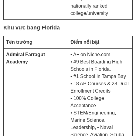
nationally ranked
college/university
Khu vực bang
Florida
Tên trường
Điểm nổi bật
Admiral Farragut
• A+ on Niche.com
Academy
• #9 Best Boarding High
Schools in Florida.
• #1 School in Tampa Bay
• 18 AP Courses & 28 Dual
Enrollment Credits
• 100% College
Acceptance
• STEM/Engineering,
Marine Science,
Leadership, • Naval
Science, Aviation, Scuba,