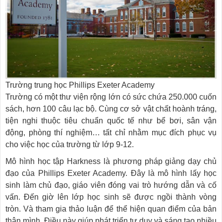
Trường trung học Phillips Exeter Academy
Trường có một thư viện rộng lớn có sức chứa 250.000 cuốn
sách, hơn 100 câu lạc bộ. Cùng cơ sở vật chất hoành tráng,
tiện nghi thuộc tiêu chuẩn quốc tế như bể bơi, sân vận
động, phòng thí nghiệm… tất chỉ nhằm mục đích phục vụ
cho việc học của trường từ lớp 9-12.
Mô hình học tập Harkness là phương pháp giảng dạy chủ
đạo của Phillips Exeter Academy. Đây là mô hình lấy học
sinh làm chủ đạo, giáo viên đóng vai trò hướng dẫn và cố
vấn. Đến giờ lên lớp học sinh sẽ được ngồi thành vòng
tròn. Và tham gia thảo luận để thể hiện quan điểm của bản
thân mình. Điều này giúp phát triển tư duy và sáng tạo nhiều