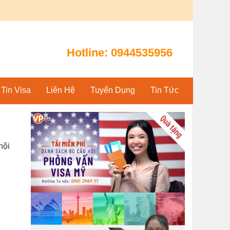
Hotline:
0944535956
Tin Visa
Liên Hệ
Tuyển Dụng
Tin Tức
hội