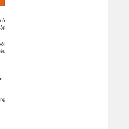
ì ở
hập
với
iệu
m.
ờng