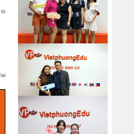
 từ
lại