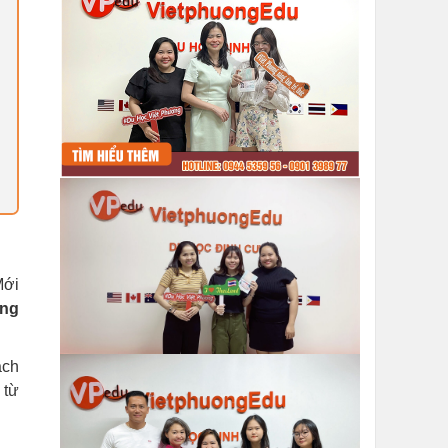
Mới
ơng
ạch
 từ