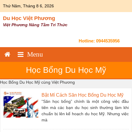
Skip
Thứ Năm, Tháng 8 6, 2026
to
content
Du Học Việt Phương
Việt Phương Nâng Tầm Tri Thức
Hotline:
0944535956
Học Bổng Du Học Mỹ
Học Bổng Du Học Mỹ cùng Việt Phương
Bật Mí Cách Săn Học Bổng Du Học Mỹ
“Săn học bổng” chính là một công việc đầu
tiên mà các bạn du học sinh thường làm khi
chuẩn bị lên kế hoạch du học Mỹ. Nhưng việc
mà