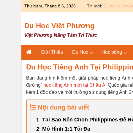
Skip
Thứ Năm, Tháng 8 6, 2026
Tin mới:
Du học Y khoa 
to
content
Du Học Việt Phương
Việt Phương Nâng Tầm Tri Thức
Giới Thiệu
Du Học
Học bổng
Du Học Tiếng Anh Tại Philippi
Bạn đang tìm kiếm một giải pháp học tiếng Anh cấ
đường”
học tiếng Anh mới tại Châu Á
. Quốc gia n
kèm 1 độc đáo và môi trường sử dụng tiếng Anh 24/
Nội dung bài viết
Tại Sao Nên Chọn Philippines Để H
Mô Hình 1:1 Tối Đa