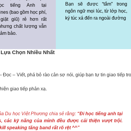
Bạn sẽ được “tắm” trong
ọc tiếng Anh tại
ngôn ngữ mọi lúc, từ lớp học,
ines (bao gồm học phí,
ký túc xá đến ra ngoài đường
giặt giũ) rẻ hơn rất
nhưng chất lượng vẫn
ảm bảo.
 Lựa Chọn Nhiều Nhất
Đọc – Viết, phá bỏ rào cản sợ nói, giúp bạn tự tin giao tiếp tr
iện giao tiếp phản xạ.
ủa Du học Việt Phương chia sẻ rằng:
“Đi học tiếng anh tại
s, các kỹ năng của mình đều được cải thiện vượt trội.
kill speaking tăng band rất rõ rệt ^^”