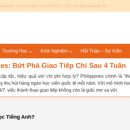
Canada: Lộ trình Bác sĩ 4+4 KPU – SGU tại Mỹ và quốc tế
Trường Học
Kinh Nghiệm
Hội Thảo – Sự Kiện
nes: Bứt Phá Giao Tiếp Chỉ Sau 4 Tuần
p tốc, hiệu quả với chi phí hợp lý? Philippines chính là “th
ày thu hút hàng ngàn học viên quốc tế mỗi năm. Với mô hình họ
7, việc thành thạo giao tiếp không còn là giấc mơ xa vời.
ọc Tiếng Anh?