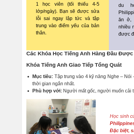
1 học viên (tối thiểu 4-5
du h
lớp/ngày). Bạn sẽ được sửa
Philipp
lỗi sai ngay lập tức và tập
ăn ở, 
trung vào điểm yếu của bản
nhiều 
thân.
được đ
Các Khóa Học Tiếng Anh Hàng Đầu Được
Khóa Tiếng Anh Giao Tiếp Tổng Quát
Mục tiêu:
Tập trung vào 4 kỹ năng Nghe – Nói – 
thời gian ngắn nhất.
Phù hợp với:
Người mất gốc, người muốn cải th
Học sinh c
Philippine
Đặc biệt, s