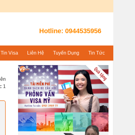
Hotline:
0944535956
Tin Visa
Liên Hệ
Tuyển Dụng
Tin Tức
iên
c 1