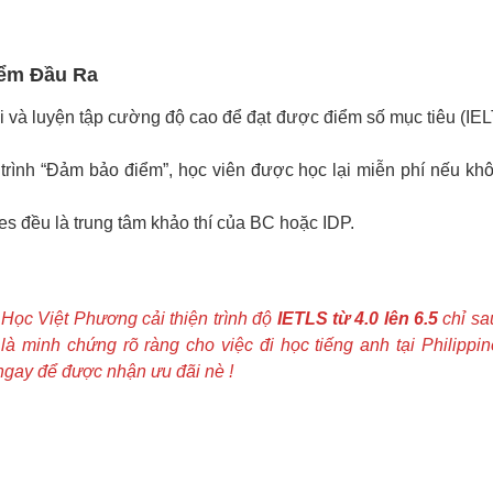
iểm Đầu Ra
i và luyện tập cường độ cao để đạt được điểm số mục tiêu (IE
rình “Đảm bảo điểm”, học viên được học lại miễn phí nếu kh
s đều là trung tâm khảo thí của BC hoặc IDP.
Học Việt Phương cải thiện trình độ
IETLS từ 4.0 lên 6.5
chỉ s
là minh chứng rõ ràng cho việc đi học tiếng anh tại Philippin
ngay để được nhận ưu đãi nè !