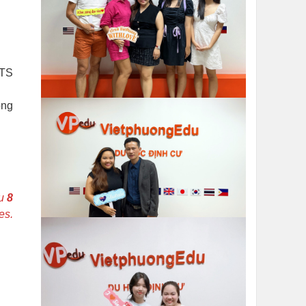
LTS
ông
au
8
es.