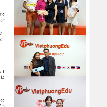
rio
học
hân
iển
p 1
hác
Học
iểm