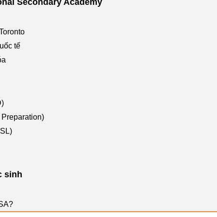
tional Secondary Academy
 Toronto
uốc tế
óa
D)
 Preparation)
ESL)
c sinh
ISA?