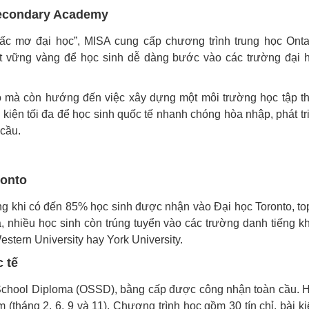
 Secondary Academy
ấc mơ đại học”, MISA cung cấp chương trình trung học Onta
t vững vàng để học sinh dễ dàng bước vào các trường đại 
o mà còn hướng đến việc xây dựng một môi trường học tập t
 kiện tối đa để học sinh quốc tế nhanh chóng hòa nhập, phát tr
 cầu.
ronto
ng khi có đến 85% học sinh được nhận vào Đại học Toronto, to
, nhiều học sinh còn trúng tuyển vào các trường danh tiếng k
estern University hay York University.
 tế
School Diploma (OSSD), bằng cấp được công nhận toàn cầu. 
 (tháng 2, 6, 9 và 11). Chương trình học gồm 30 tín chỉ, bài k