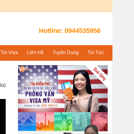
Hotline:
0944535956
Tin Visa
Liên Hệ
Tuyển Dụng
Tin Tức
da)