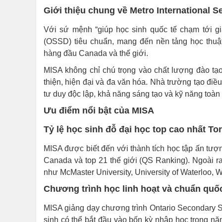
Giới thiệu chung về Metro International
Với sứ mệnh “giúp học sinh quốc tế chạm tới gi
(OSSD) tiêu chuẩn, mang đến nền tảng học thuậ
hàng đầu Canada và thế giới.
MISA không chỉ chú trọng vào chất lượng đào tạ
thiện, hiện đại và đa văn hóa. Nhà trường tạo điều
tư duy độc lập, khả năng sáng tạo và kỹ năng toàn
Ưu điểm nổi bật của MISA
Tỷ lệ học sinh đỗ đại học top cao nhất To
MISA được biết đến với thành tích học tập ấn tượ
Canada và top 21 thế giới (QS Ranking). Ngoài ra
như McMaster University, University of Waterloo, W
Chương trình học linh hoạt và chuẩn quốc
MISA giảng dạy chương trình Ontario Secondary 
sinh có thể bắt đầu vào bốn kỳ nhập học trong năm