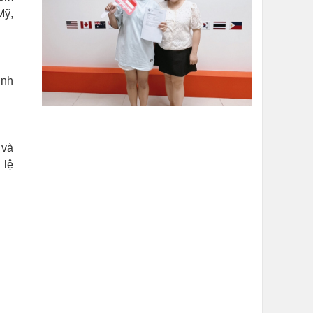
Mỹ,
inh
 và
 lệ