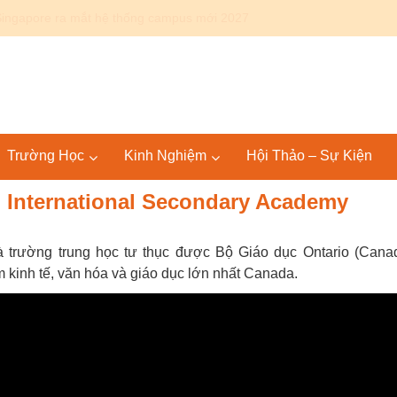
Canada: Lộ trình Bác sĩ 4+4 KPU – SGU tại Mỹ và quốc tế
Trường Học
Kinh Nghiệm
Hội Thảo – Sự Kiện
 International Secondary Academy
à trường trung học tư thục được Bộ Giáo dục Ontario (Cana
âm kinh tế, văn hóa và giáo dục lớn nhất Canada.