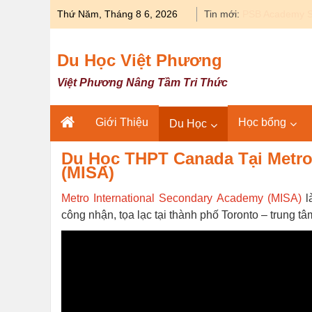
Skip
Thứ Năm, Tháng 8 6, 2026
Tin mới:
Du học Y khoa 
to
content
Du Học Việt Phương
Việt Phương Nâng Tầm Tri Thức
Giới Thiệu
Học bổng
Du Học
Du Học THPT Canada Tại Metro
(MISA)
Metro International Secondary Academy (MISA)
l
công nhận, tọa lạc tại thành phố Toronto – trung t