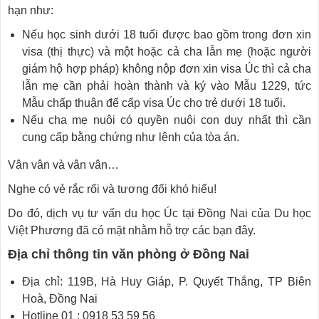
hạn như:
Nếu học sinh dưới 18 tuổi được bao gồm trong đơn xin
visa (thị thực) và một hoặc cả cha lẫn mẹ (hoặc người
giám hộ hợp pháp) không nộp đơn xin visa Úc thì cả cha
lẫn mẹ cần phải hoàn thành và ký vào Mẫu 1229, tức
Mẫu chấp thuận để cấp visa Úc cho trẻ dưới 18 tuổi.
Nếu cha mẹ nuôi có quyền nuôi con duy nhất thì cần
cung cấp bằng chứng như lệnh của tòa án.
Vân vân và vân vân…
Nghe có vẻ rắc rối và tương đối khó hiểu!
Do đó, dịch vụ tư vấn du học Úc tại Đồng Nai của Du học
Việt Phương đã có mặt nhằm hỗ trợ các bạn đây.
Địa chỉ thông tin văn phòng ở Đồng Nai
Địa chỉ: 119B, Hà Huy Giáp, P. Quyết Thắng, TP Biên
Hoà, Đồng Nai
Hotline 01 : 0918 53 59 56