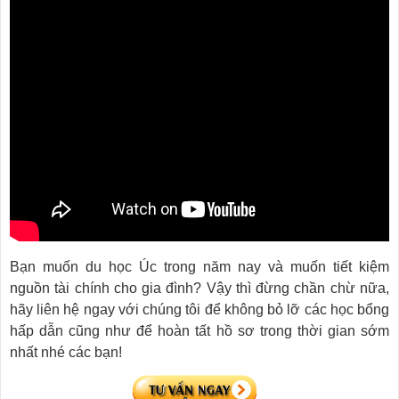
Bạn muốn du học Úc trong năm nay và muốn tiết kiệm
nguồn tài chính cho gia đình? Vậy thì đừng chần chừ nữa,
hãy liên hệ ngay với chúng tôi để không bỏ lỡ các học bổng
hấp dẫn cũng như để hoàn tất hồ sơ trong thời gian sớm
nhất nhé các bạn!