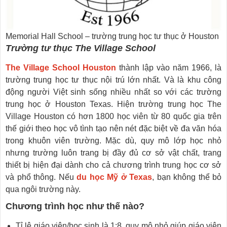
Memorial Hall School – trường trung học tư thục ở Houston
Trường tư thục The Village School
The Village
S
chool Houston
thành lập vào năm 1966, là
trường trung học tư thục nội trú lớn nhất. Và là khu công
động người Việt sinh sống nhiều nhất so với các trường
trung học ở Houston Texas. Hiện trường trung học The
Village Houston có hơn 1800 học viên từ 80 quốc gia trên
thế giới theo học vô tình tạo nên nét đặc biệt về đa văn hóa
trong khuôn viên trường. Mặc dù, quy mô lớp học nhỏ
nhưng trường luôn trang bị đầy đủ cơ sở vật chất, trang
thiết bị hiện đại dành cho cả chương trình trung học cơ sở
và phổ thông. Nếu
du học Mỹ ở Texas
, bạn không thể bỏ
qua ngôi trường này.
Chương trình học như thế nào?
Tỉ lệ giáo viên/học sinh là 1:8, quy mô nhỏ giúp giáo viên