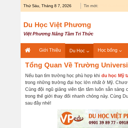
Skip
Thứ Sáu, Tháng 8 7, 2026
Tin mới:
Du học Y khoa 
to
content
Du Học Việt Phương
Việt Phương Nâng Tầm Tri Thức
Giới Thiệu
Học bổng
Du Học
Tổng Quan Về Trường Universit
Nếu bạn tìm trường học phù hợp khi
du học Mỹ t
trong những trường đại học lớn nhất ở Mỹ. Chương
Cùng đội ngũ giảng viên tận tâm luôn sẵn sàng c
trong thế giới thay đổi nhanh chóng này. Cùng Du
sau đây nhé!