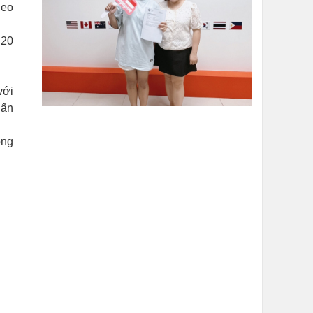
heo
 20
với
 ấn
ong