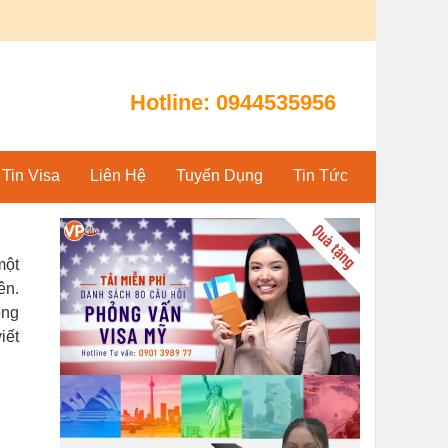
Hotline:
0944535956
Tin Visa
Liên Hệ
Tuyển Dụng
Tin Tức
một
ên.
ông
iết