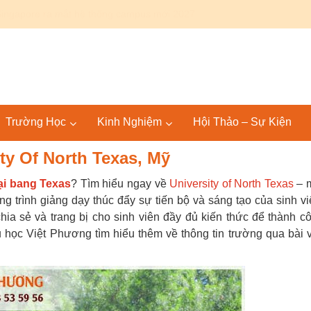
Canada: Lộ trình Bác sĩ 4+4 KPU – SGU tại Mỹ và quốc tế
Trường Học
Kinh Nghiệm
Hội Thảo – Sự Kiện
y Of North Texas, Mỹ
ại bang Texas
? Tìm hiểu ngay về
University of North Texas
– 
 trình giảng dạy thúc đẩy sự tiến bộ và sáng tạo của sinh vi
hia sẻ và trang bị cho sinh viên đầy đủ kiến thức để thành c
 học Việt Phương tìm hiểu thêm về thông tin trường qua bài v