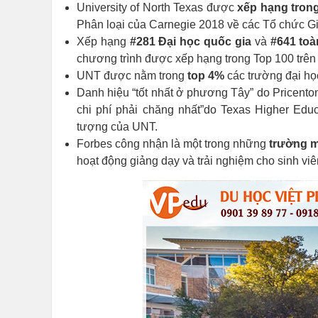
University of North Texas được
xếp hạng tron
Phân loại của Carnegie 2018 về các Tổ chức G
Xếp hạng
#281 Đại học quốc gia
và
#641 toà
chương trình được xếp hạng trong Top 100 trên
UNT được nằm trong
top 4%
các trường đại họ
Danh hiệu “tốt nhất ở phương Tây” do Pricenton
chi phí phải chăng nhất”do Texas Higher Edu
tượng của UNT.
Forbes công nhận là một trong những
trường ma
hoạt động giảng dạy và trải nghiệm cho sinh viê