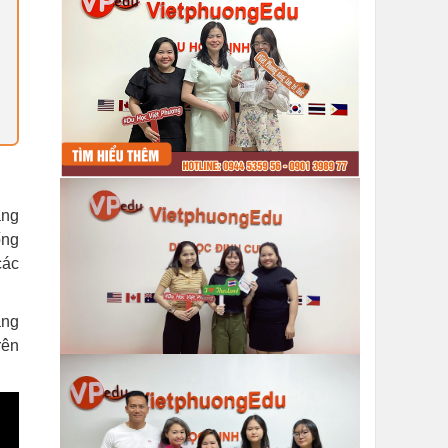
ang
ống
các
ang
rên