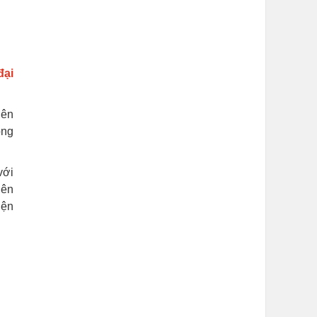
đại
iên
ong
với
iên
iện