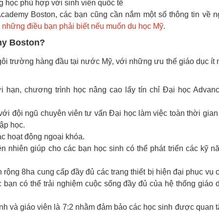
học phù hợp với sinh viên quốc tế
cademy Boston, các bạn cũng cần nắm một số thông tin về n
g
những điều bạn phải biết nếu muốn du học Mỹ
.
my Boston?
i trường hàng đầu tại nước Mỹ, với những ưu thế giáo dục ít 
i hạn, chương trình học nâng cao lấy tín chỉ Đại học Advan
 với đội ngũ chuyên viên tư vấn Đại học làm việc toàn thời gian
ập học.
ác hoạt động ngoại khóa.
ên nhiên giúp cho các bạn học sinh có thể phát triển các kỹ n
n rộng 8ha cung cấp đầy đủ các trang thiết bị hiện đại phục vụ 
 bạn có thể trải nghiệm cuộc sống đầy đủ của hệ thống giáo 
 sinh và giáo viên là 7:2 nhằm đảm bảo các học sinh được quan 