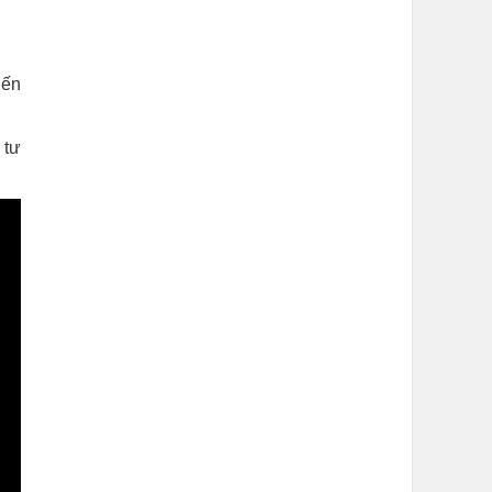
iến
 tư