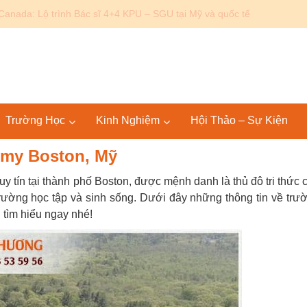
Canada: Lộ trình Bác sĩ 4+4 KPU – SGU tại Mỹ và quốc tế
Trường Học
Kinh Nghiệm
Hội Thảo – Sự Kiện
my Boston, Mỹ
 uy tín tại thành phố Boston, được mệnh danh là thủ đô tri thức 
trường học tập và sinh sống. Dưới đây những thông tin về trư
tìm hiểu ngay nhé!