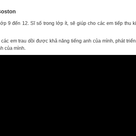
Boston
 9 đến 12. Sĩ số trong lớp ít, sẽ giúp cho các em tiếp thu k
 các em trau dồi được khả năng tiếng anh của mình, phát triển
nh của mình.