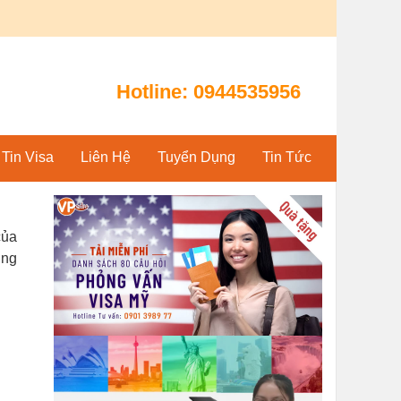
Hotline:
0944535956
Tin Visa
Liên Hệ
Tuyển Dụng
Tin Tức
của
ờng