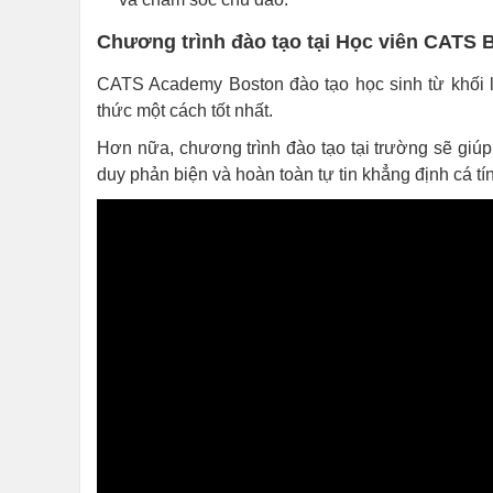
Chương trình đào tạo tại Học viên CATS 
CATS Academy Boston đào tạo học sinh từ khối lớp
thức một cách tốt nhất.
Hơn nữa, chương trình đào tạo tại trường sẽ giúp
duy phản biện và hoàn toàn tự tin khẳng định cá tí