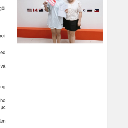
gôi
nơi
ced
 và
ăng
cho
dục
tâm