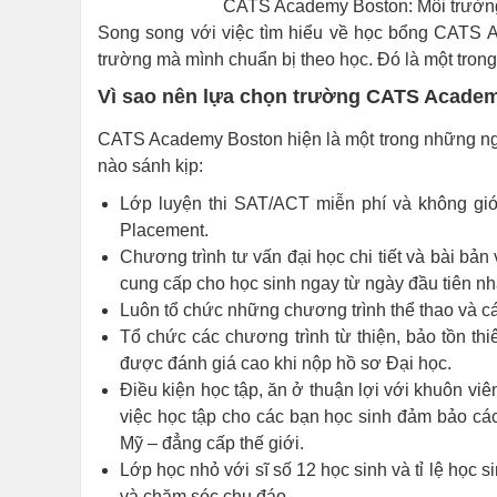
CATS Academy Boston: Môi trường 
Song song với việc tìm hiểu về học bổng CATS A
trường mà mình chuẩn bị theo học. Đó là một tron
Vì sao nên lựa chọn trường CATS Acade
CATS Academy Boston hiện là một trong những ngô
nào sánh kịp:
Lớp luyện thi SAT/ACT miễn phí và không giớ
Placement.
Chương trình tư vấn đại học chi tiết và bài bản
cung cấp cho học sinh ngay từ ngày đầu tiên nh
Luôn tổ chức những chương trình thể thao và c
Tổ chức các chương trình từ thiện, bảo tồn thi
được đánh giá cao khi nộp hồ sơ Đại học.
Điều kiện học tập, ăn ở thuận lợi với khuôn viê
việc học tập cho các bạn học sinh đảm bảo các
Mỹ – đẳng cấp thế giới.
Lớp học nhỏ với sĩ số 12 học sinh và tỉ lệ học
và chăm sóc chu đáo.