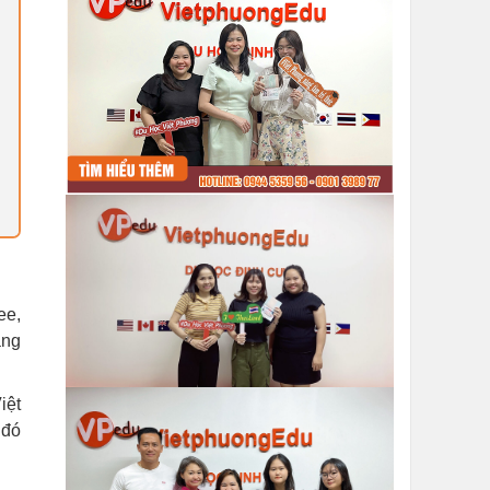
ee,
ang
iệt
 đó