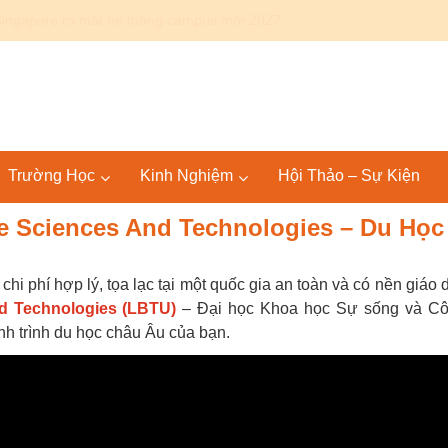
Canada: Lộ trình Bác sĩ 4+4 KPU – SGU tại Mỹ và quốc tế
Trường Học
Kinh Nghiệm
Hội Thảo – Sự Kiện
fe Sciences And Technologies – Du Học
hi phí hợp lý, tọa lạc tại một quốc gia an toàn và có nền giáo 
and Technologies (LBTU)
– Đại học Khoa học Sự sống và C
nh trình du học châu Âu của bạn.