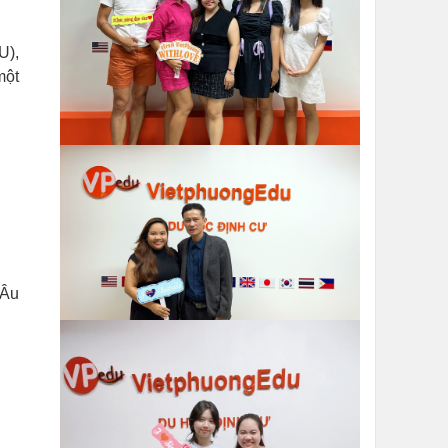
U),
một
 Âu