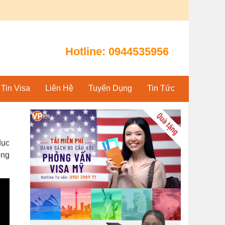
Hotline:
0944535956
Tin Visa
Liên Hệ
Tuyển Dụng
Tin Tức
dục
ông