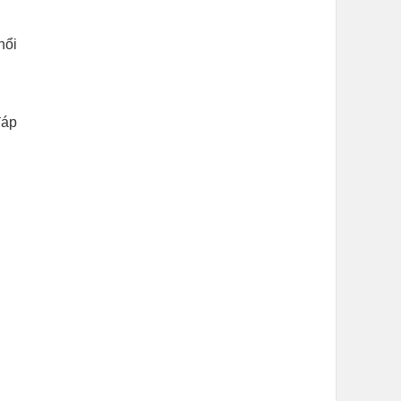
nổi
đáp