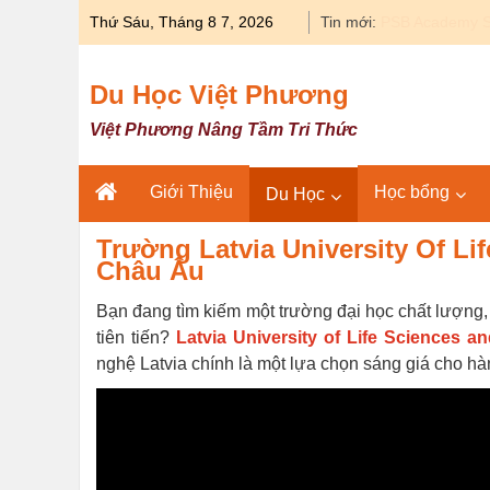
Skip
Thứ Sáu, Tháng 8 7, 2026
Tin mới:
Du học Y khoa 
to
content
Du Học Việt Phương
Việt Phương Nâng Tầm Tri Thức
Giới Thiệu
Học bổng
Du Học
Trường Latvia University Of Li
Châu Âu
Bạn đang tìm kiếm một trường đại học chất lượng, c
tiên tiến?
Latvia University of Life Sciences 
nghệ Latvia chính là một lựa chọn sáng giá cho hà