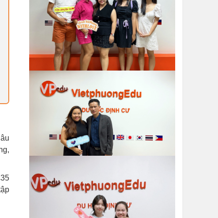
lâu
ng,
£35
tập