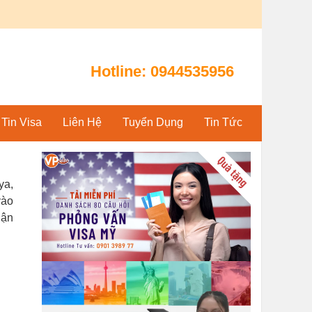
Hotline:
0944535956
Tin Visa
Liên Hệ
Tuyển Dụng
Tin Tức
ya,
vào
hận