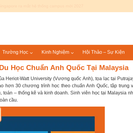
Canada: Lộ trình Bác sĩ 4+4 KPU – SGU tại Mỹ và quốc tế
Trường Học
Kinh Nghiệm
Hội Thảo – Sự Kiện
– Du Học Chuẩn Anh Quốc Tại Malaysia
a Heriot-Watt University (Vương quốc Anh), tọa lạc tại Putraja
o hơn 30 chương trình học theo chuẩn Anh Quốc, tập trung 
u, toán – thống kê và kinh doanh. Sinh viên học tại Malaysia n
toàn cầu.