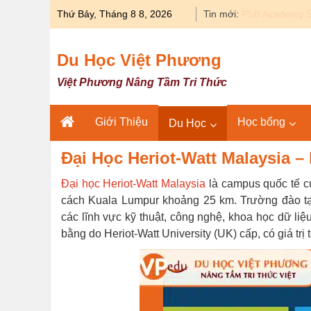
Skip
Thứ Bảy, Tháng 8 8, 2026
Tin mới:
Du học Y khoa 
to
content
Du Học Việt Phương
Việt Phương Nâng Tầm Tri Thức
Giới Thiệu
Học bổng
Du Học
Đại Học Heriot-Watt Malaysia 
Đại học Heriot-Watt Malaysia
là campus quốc tế củ
cách Kuala Lumpur khoảng 25 km. Trường đào tạ
các lĩnh vực kỹ thuật, công nghệ, khoa học dữ liệ
bằng do Heriot-Watt University (UK) cấp, có giá trị 