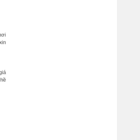
nơi
xin
giá
ghề