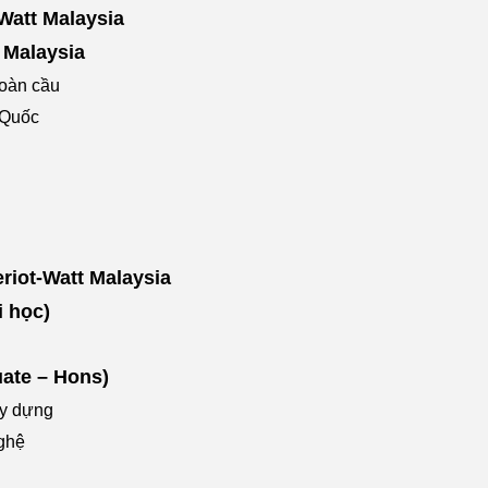
-Watt Malaysia
 Malaysia
oàn cầu
 Quốc
riot-Watt Malaysia
i học)
ate – Hons)
ây dựng
ghệ