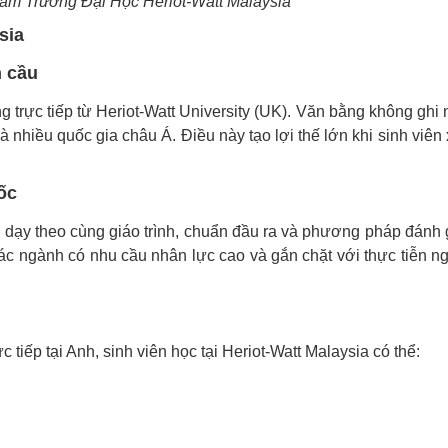
hăm Trường Đại Học Heriot-Watt Malaysia
sia
 cầu
 trực tiếp từ Heriot-Watt University (UK). Văn bằng không ghi 
nhiều quốc gia châu Á. Điều này tạo lợi thế lớn khi sinh viên 
ốc
 dạy theo cùng giáo trình, chuẩn đầu ra và phương pháp đánh 
ác ngành có nhu cầu nhân lực cao và gắn chặt với thực tiễn n
c tiếp tại Anh, sinh viên học tại Heriot-Watt Malaysia có thể: