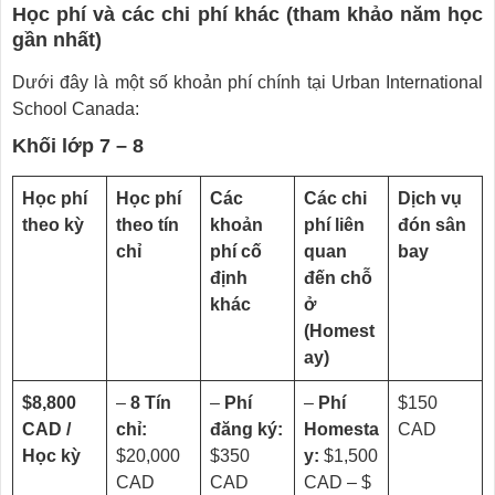
Học phí và các chi phí khác (tham khảo năm học
gần nhất)
Dưới đây là một số khoản phí chính tại Urban International
School Canada:
Khối lớp 7 – 8
Học phí
Học phí
Các
Các chi
Dịch vụ
theo kỳ
theo tín
khoản
phí liên
đón sân
chỉ
phí cố
quan
bay
định
đến chỗ
khác
ở
(Homest
ay)
$8,800
–
8 Tín
–
Phí
–
Phí
$150
CAD /
chỉ:
đăng ký:
Homesta
CAD
Học kỳ
$20,000
$350
y:
$1,500
CAD
CAD
CAD – $