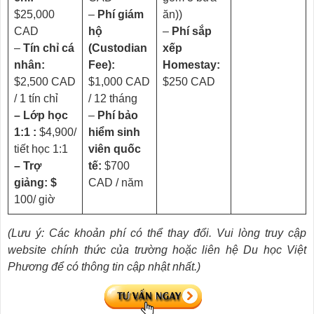
$25,000
–
Phí giám
ăn))
CAD
hộ
–
Phí sắp
–
Tín chỉ cá
(Custodian
xếp
nhân:
Fee):
Homestay:
$2,500 CAD
$1,000 CAD
$250 CAD
/ 1 tín chỉ
/ 12 tháng
– Lớp học
–
Phí bảo
1:1 :
$4,900/
hiểm sinh
tiết học 1:1
viên quốc
– Trợ
tế:
$700
giảng: $
CAD / năm
100/ giờ
(Lưu ý: Các khoản phí có thể thay đổi. Vui lòng truy cập
website chính thức của trường hoặc liên hệ Du học Việt
Phương để có thông tin cập nhật nhất.)