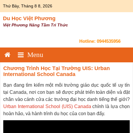
Skip
Thứ Bảy, Tháng 8 8, 2026
to
content
Du Học Việt Phương
Việt Phương Nâng Tầm Tri Thức
Hotline:
0944535956
Chương Trình Học Tại Trường UIS: Urban
International School Canada
Bạn đang tìm kiếm một môi trường giáo dục quốc tế uy tín
tại Canada, nơi con bạn sẽ được phát triển toàn diện và đặt
chân vào cánh cửa các trường đại học danh tiếng thế giới?
Urban International School (UIS) Canada
chính là lựa chọn
hoàn hảo, và hành trình du học của con bạn đấy.