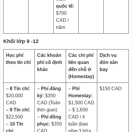
quốc tế:
$700
CAD /
năm
Khối lớp 9 -12
Học phí
Các khoản
Các chi phí
Dịch vụ
theo tín chỉ
phí cố định
liên quan
đón sân
khác
đến chỗ ở
bay
(Homestay)
–
8 Tín chỉ:
–
Phí đăng
–
Phí
$150 CAD
$20,000
ký:
$350
Homestay:
CAD
CAD (Toàn
$1,500 CAD
– 9 Tín chỉ:
thời gian)
– $ 1,650
$22,500
–
Phí đồng
CAD / 4
–
10 Tín
phục:
$350
tuần (bao
chỉ:
CAD
gồm 3 bữa