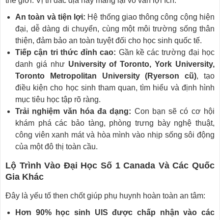
thế giới. Vị trí đắc địa này mang lại vô vàn lợi ích:
An toàn và tiện lợi:
Hệ thống giao thông công cộng hiện
đại, dễ dàng di chuyển, cùng một môi trường sống thân
thiện, đảm bảo an toàn tuyệt đối cho học sinh quốc tế.
Tiếp cận tri thức đỉnh cao:
Gần kề các trường đại học
danh giá như
University of Toronto, York University,
Toronto Metropolitan University (Ryerson cũ)
, tạo
điều kiện cho học sinh tham quan, tìm hiểu và định hình
mục tiêu học tập rõ ràng.
Trải nghiệm văn hóa đa dạng:
Con bạn sẽ có cơ hội
khám phá các bảo tàng, phòng trưng bày nghệ thuật,
công viên xanh mát và hòa mình vào nhịp sống sôi động
của một đô thị toàn cầu.
Lộ Trình Vào Đại Học Số 1 Canada Và Các Quốc
Gia Khác
Đây là yếu tố then chốt giúp phụ huynh hoàn toàn an tâm:
Hơn 90% học sinh UIS được chấp nhận vào các