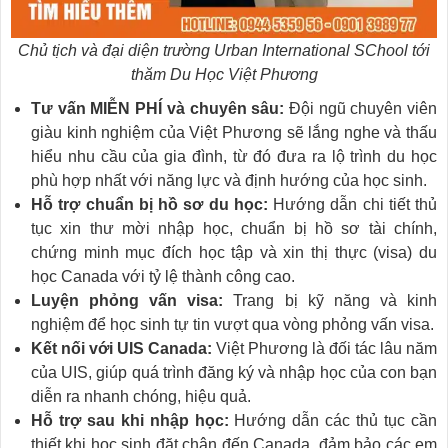
Chủ tịch và đại diện trường Urban International SChool tới
thăm Du Học Việt Phương
Tư vấn MIỄN PHÍ và chuyên sâu:
Đội ngũ chuyên viên
giàu kinh nghiệm của Việt Phương sẽ lắng nghe và thấu
hiểu nhu cầu của gia đình, từ đó đưa ra lộ trình du học
phù hợp nhất với năng lực và định hướng của học sinh.
Hỗ trợ chuẩn bị hồ sơ du học:
Hướng dẫn chi tiết thủ
tục xin thư mời nhập học, chuẩn bị hồ sơ tài chính,
chứng minh mục đích học tập và xin thị thực (visa) du
học Canada với tỷ lệ thành công cao.
Luyện phỏng vấn visa:
Trang bị kỹ năng và kinh
nghiệm để học sinh tự tin vượt qua vòng phỏng vấn visa.
Kết nối với UIS Canada:
Việt Phương là đối tác lâu năm
của UIS, giúp quá trình đăng ký và nhập học của con bạn
diễn ra nhanh chóng, hiệu quả.
Hỗ trợ sau khi nhập học:
Hướng dẫn các thủ tục cần
thiết khi học sinh đặt chân đến Canada, đảm bảo các em