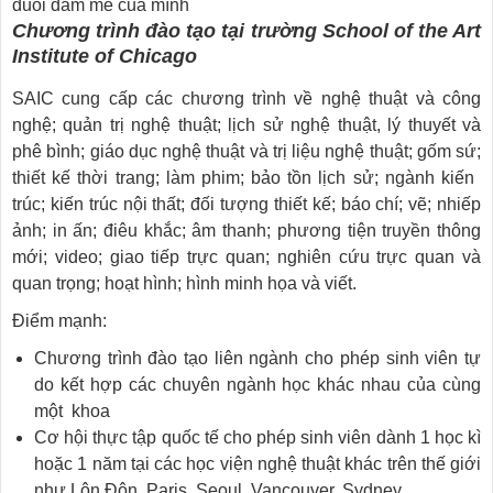
đuổi đam mê của mình
Chương trình đào tạo tại trường School of the Art
Institute of Chicago
SAIC cung cấp các chương trình về nghệ thuật và công
nghệ; quản trị nghệ thuật; lịch sử nghệ thuật, lý thuyết và
phê bình; giáo dục nghệ thuật và trị liệu nghệ thuật; gốm sứ;
thiết kế thời trang; làm phim; bảo tồn lịch sử; ngành kiến ​​
trúc; kiến trúc nội thất; đối tượng thiết kế; báo chí; vẽ; nhiếp
ảnh; in ấn; điêu khắc; âm thanh; phương tiện truyền thông
mới; video; giao tiếp trực quan; nghiên cứu trực quan và
quan trọng; hoạt hình; hình minh họa và viết.
Điểm mạnh:
Chương trình đào tạo liên ngành cho phép sinh viên tự
do kết hợp các chuyên ngành học khác nhau của cùng
một khoa
Cơ hội thực tập quốc tế cho phép sinh viên dành 1 học kì
hoặc 1 năm tại các học viện nghệ thuật khác trên thế giới
như Lôn Đôn, Paris, Seoul, Vancouver, Sydney.