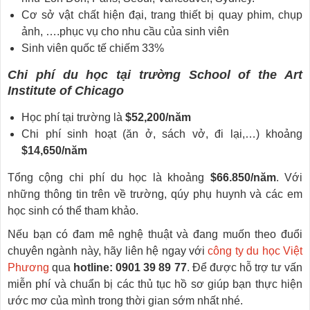
Cơ sở vật chất hiện đại, trang thiết bị quay phim, chụp
ảnh, ….phục vụ cho nhu cầu của sinh viên
Sinh viên quốc tế chiếm 33%
Chi phí du học tại trường School of the Art
Institute of Chicago
Học phí tại trường là
$52,200/năm
Chi phí sinh hoạt (ăn ở, sách vở, đi lại,…) khoảng
$14,650/năm
Tổng cộng chi phí du học là khoảng
$66.850/năm
. Với
những thông tin trên về trường, qúy phụ huynh và các em
học sinh có thể tham khảo.
Nếu bạn có đam mê nghệ thuật và đang muốn theo đuổi
chuyên ngành này, hãy liên hệ ngay với
công ty du học Việt
Phương
qua
hotline: 0901 39 89 77
. Để được hỗ trợ tư vấn
miễn phí và chuẩn bị các thủ tục hồ sơ giúp bạn thực hiện
ước mơ của mình trong thời gian sớm nhất nhé.