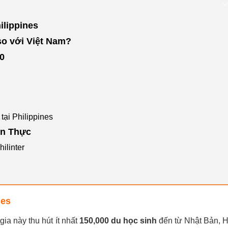
ilippines
so với Việt Nam?
.0
tại Philippines
ện Thực
ilinter
nes
ia này thu hút ít nhất
150,000 du học sinh
đến từ Nhật Bản, 