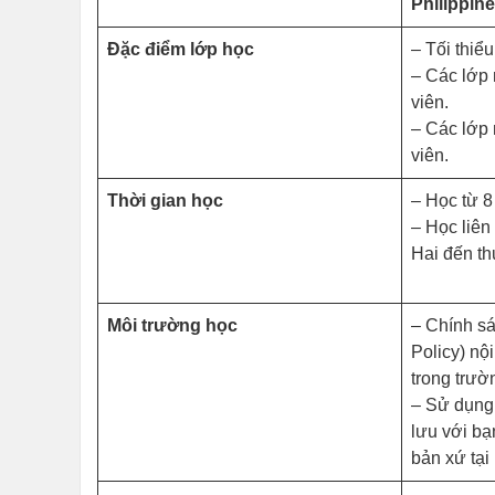
Philippin
Đặc điểm lớp học
– Tối thiể
– Các lớp 
viên.
– Các lớp 
viên.
Thời gian học
– Học từ 8
– Học liên
Hai đến th
Môi trường học
– Chính s
Policy) nộ
trong trườ
– Sử dụng 
lưu với bạ
bản xứ tại