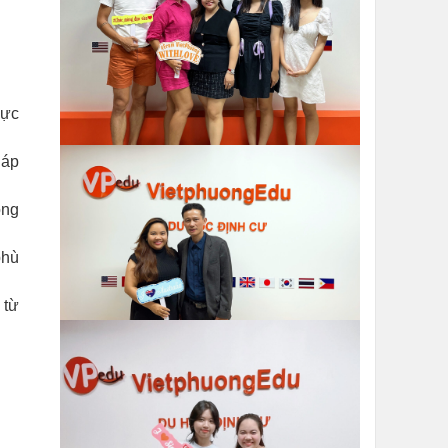
hực
háp
ông
phù
 từ