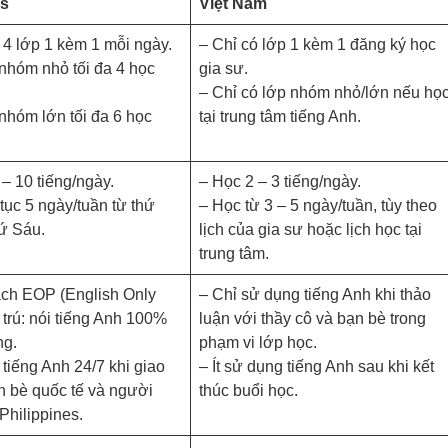
es
Việt Nam
u 4 lớp 1 kèm 1 mỗi ngày.
– Chỉ có lớp 1 kèm 1 đăng ký học
nhóm nhỏ tối đa 4 học
gia sư.
– Chỉ có lớp nhóm nhỏ/lớn nếu họ
nhóm lớn tối đa 6 học
tại trung tâm tiếng Anh.
 – 10 tiếng/ngày.
– Học 2 – 3 tiếng/ngày.
 tục 5 ngày/tuần từ thứ
– Học từ 3 – 5 ngày/tuần, tùy theo
ứ Sáu.
lịch của gia sư hoặc lịch học tại
trung tâm.
ách EOP (English Only
– Chỉ sử dụng tiếng Anh khi thảo
i trú: nói tiếng Anh 100%
luận với thầy cô và bạn bè trong
ng.
phạm vi lớp học.
tiếng Anh 24/7 khi giao
– Ít sử dụng tiếng Anh sau khi kết
n bè quốc tế và người
thúc buổi học.
 Philippines.