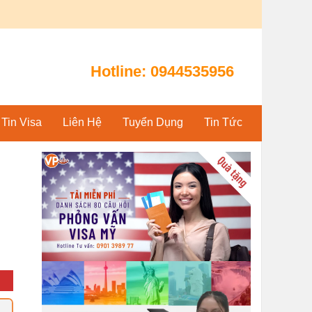
Hotline:
0944535956
Tin Visa
Liên Hệ
Tuyển Dụng
Tin Tức