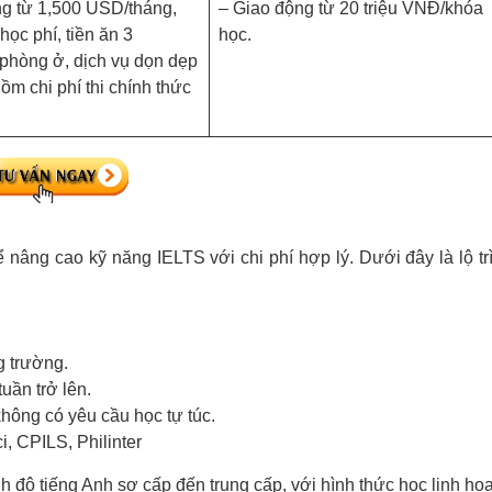
ng từ 1,500 USD/tháng,
– Giao động từ 20 triệu VNĐ/khóa
 học phí, tiền ăn 3
học.
phòng ở, dịch vụ dọn dẹp
gồm chi phí thi chính thức
 nâng cao kỹ năng IELTS với chi phí hợp lý. Dưới đây là lộ tr
g trường.
tuần trở lên.
không có yêu cầu học tự túc.
i, CPILS, Philinter
 độ tiếng Anh sơ cấp đến trung cấp, với hình thức học linh hoạ