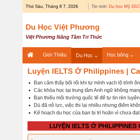
Skip
Thứ Sáu, Tháng 8 7, 2026
Tin mới:
Du học Mỹ 2027
to
content
Du Học Việt Phương
Việt Phương Nâng Tầm Tri Thức
Giới Thiệu
Học bổng
Du Học
Luyện IELTS Ở Philippines | C
Bạn cảm thấy bối rối khi tự mình vạch lộ trình ô
Các khóa học tại trung tâm Anh ngữ không man
Bạn thiếu môi trường quốc tế để tự tin rèn luy
Dù đã nỗ lực, việc thi lại nhiều nhưng điểm khôn
Kế hoạch du học của bạn bị trì hoãn vì chưa đạ
LUYỆN IELTS Ở PHILIPPINE