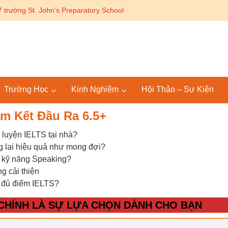
 trường St. John’s Preparatory School
Trường Học
Kinh Nghiệm
Hội Thảo – Sự Kiện
am Kết Đầu Ra 6.5+
n luyện IELTS tại nhà?
g lại hiệu quả như mong đợi?
ện kỹ năng Speaking?
g cải thiện
t đủ điểm IELTS?
S CHÍNH LÀ SỰ LỰA CHỌN DÀNH CHO BẠN