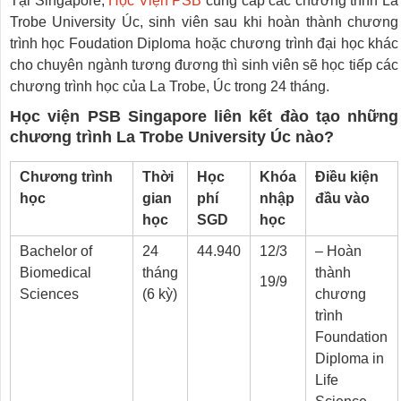
Tại Singapore,
Học Viện PSB
cung cấp các chương trình La
Trobe University Úc, sinh viên sau khi hoàn thành chương
trình học Foudation Diploma hoặc chương trình đại học khác
cho chuyên ngành tương đương thì sinh viên sẽ học tiếp các
chương trình học của La Trobe, Úc trong 24 tháng.
Học viện PSB Singapore liên kết đào tạo những
chương trình La Trobe University Úc nào?
Chương trình
Thời
Học
Khóa
Điều kiện
học
gian
phí
nhập
đầu vào
học
SGD
học
Bachelor of
24
44.940
12/3
– Hoàn
Biomedical
tháng
thành
19/9
Sciences
(6 kỳ)
chương
trình
Foundation
Diploma in
Life