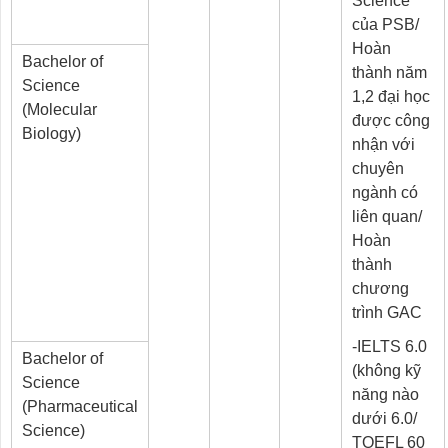
Science
của PSB/
Hoàn
Bachelor of
thành năm
Science
1,2 đại học
(Molecular
được công
Biology)
nhận với
chuyên
ngành có
liên quan/
Hoàn
thành
chương
trình GAC
-IELTS 6.0
Bachelor of
(không kỹ
Science
năng nào
(Pharmaceutical
dưới 6.0/
Science)
TOEFL 60