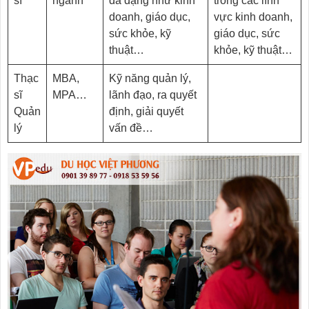
sĩ
ngành
đa dạng như kinh
trong các lĩnh
doanh, giáo dục,
vực kinh doanh,
sức khỏe, kỹ
giáo dục, sức
thuật…
khỏe, kỹ thuật…
Thạc
MBA,
Kỹ năng quản lý,
sĩ
MPA…
lãnh đạo, ra quyết
Quản
định, giải quyết
lý
vấn đề…