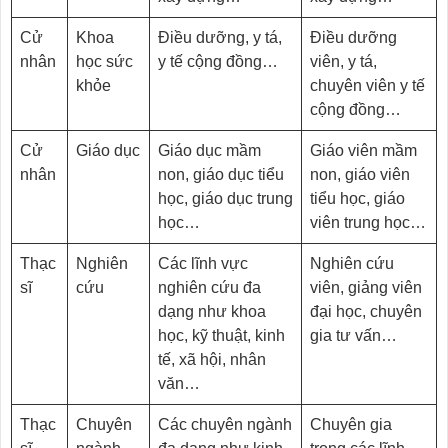
Cử
Khoa
Điều dưỡng, y tá,
Điều dưỡng
nhân
học sức
y tế cộng đồng…
viên, y tá,
khỏe
chuyên viên y tế
cộng đồng…
Cử
Giáo dục
Giáo dục mầm
Giáo viên mầm
nhân
non, giáo dục tiểu
non, giáo viên
học, giáo dục trung
tiểu học, giáo
học…
viên trung học…
Thạc
Nghiên
Các lĩnh vực
Nghiên cứu
sĩ
cứu
nghiên cứu đa
viên, giảng viên
dạng như khoa
đại học, chuyên
học, kỹ thuật, kinh
gia tư vấn…
tế, xã hội, nhân
văn…
Thạc
Chuyên
Các chuyên ngành
Chuyên gia