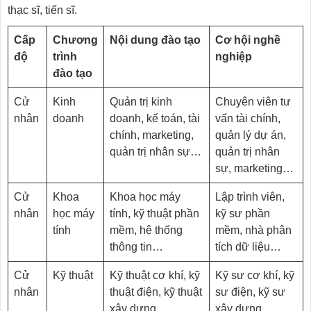
thạc sĩ, tiến sĩ.
Cấp
Chương
Nội dung đào tạo
Cơ hội nghề
độ
trình
nghiệp
đào tạo
Cử
Kinh
Quản trị kinh
Chuyên viên tư
nhân
doanh
doanh, kế toán, tài
vấn tài chính,
chính, marketing,
quản lý dự án,
quản trị nhân sự…
quản trị nhân
sự, marketing…
Cử
Khoa
Khoa học máy
Lập trình viên,
nhân
học máy
tính, kỹ thuật phần
kỹ sư phần
tính
mềm, hệ thống
mềm, nhà phân
thông tin…
tích dữ liệu…
Cử
Kỹ thuật
Kỹ thuật cơ khí, kỹ
Kỹ sư cơ khí, kỹ
nhân
thuật điện, kỹ thuật
sư điện, kỹ sư
xây dựng…
xây dựng…