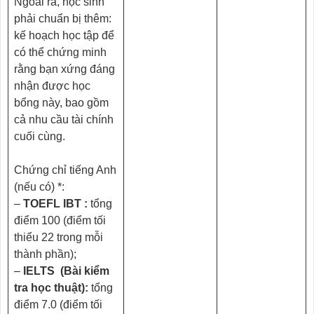
Ngoài ra, học sinh
phải chuẩn bị thêm:
kế hoạch học tập để
có thể chứng minh
rằng bạn xứng đáng
nhận được học
bổng này, bao gồm
cả nhu cầu tài chính
cuối cùng.
Chứng chỉ tiếng Anh
(nếu có) *:
–
TOEFL IBT :
tổng
điểm 100 (điểm tối
thiểu 22 trong mỗi
thành phần);
–
IELTS (Bài kiểm
tra học thuật):
tổng
điểm 7.0 (điểm tối