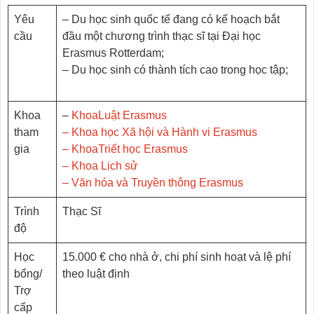
Yêu
– Du học sinh quốc tế đang có kế hoạch bắt
cầu
đầu một chương trình thạc sĩ tại Đại học
Erasmus Rotterdam;
– Du học sinh có thành tích cao trong học tập;
Khoa
–
KhoaLuật Erasmus
tham
– Khoa học Xã hội và Hành vi Erasmus
gia
– KhoaTriết học Erasmus
– Khoa Lịch sử
– Văn hóa và Truyền thông Erasmus
Trình
Thạc Sĩ
độ
Học
15.000 € cho nhà ở, chi phí sinh hoạt và lệ phí
bổng/
theo luật định
Trợ
cấp