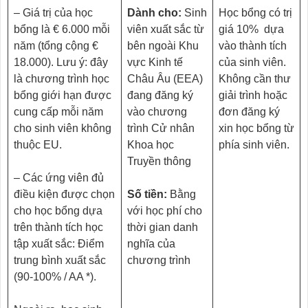
– Giá trị của học
Dành cho:
Sinh
Học bổng có trị
bổng là € 6.000 mỗi
viên xuất sắc từ
giá 10% dựa
năm (tổng cộng €
bên ngoài Khu
vào thành tích
18.000). Lưu ý: đây
vực Kinh tế
của sinh viên.
là chương trình học
Châu Âu (EEA)
Không cần thư
bổng giới hạn được
đang đăng ký
giải trình hoặc
cung cấp mỗi năm
vào chương
đơn đăng ký
cho sinh viên không
trình Cử nhân
xin học bổng từ
thuộc EU.
Khoa học
phía sinh viên.
Truyền thông
– Các ứng viên đủ
điều kiện được chọn
Số tiền:
Bằng
cho học bổng dựa
với học phí cho
trên thành tích học
thời gian danh
tập xuất sắc: Điểm
nghĩa của
trung bình xuất sắc
chương trình
(90-100% / AA *).