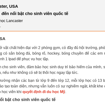
ster, USA
đến nổi bật cho sinh viên quốc tế
 học Lancaster
r
USA
ở vật chất hiện đại với 2 phòng gym, có đầy đủ hội trường, ph
ờng có sân bóng đá, bóng rổ, hockey, bóng chuyền để các em 
inh 1 Ipad để phục vụ học tập.
ho sinh viên, đảm bảo học sinh duy trì bảo hiểm của mình, 
 nếu như không có sẽ bị thôi học ngay lập tức.
Trường nhận các bạn từ lớp 9 đến lớp 12, mỗi lớp học có 13 
ào tạo toàn diện, nhưng vẫn luôn có sự nghiêm ngặt, khắt khe 
o học viên khi
quyết định đi du học Mỹ
.
i bật cho sinh viên quốc tế