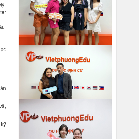
Mỹ
ter
đầu
học
oán
vã,
 kỹ