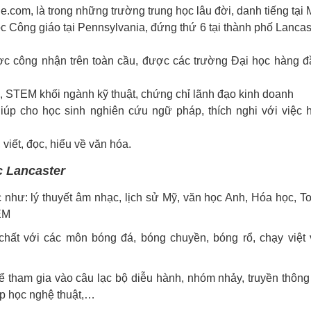
.com, là trong những trường trung học lâu đời, danh tiếng tại 
c Công giáo tại Pennsylvania, đứng thứ 6 tại thành phố Lancas
ược công nhận trên toàn cầu, được các trường Đại học hàng 
 STEM khối ngành kỹ thuật, chứng chỉ lãnh đạo kinh doanh
giúp cho học sinh nghiên cứu ngữ pháp, thích nghi với việc 
viết, đọc, hiểu về văn hóa.
c Lancaster
hư: lý thuyết âm nhạc, lịch sử Mỹ, văn học Anh, Hóa học, T
TEM
chất với các môn bóng đá, bóng chuyền, bóng rổ, chạy việt 
 tham gia vào câu lạc bộ diễu hành, nhóm nhảy, truyền thông
lớp học nghệ thuật,…