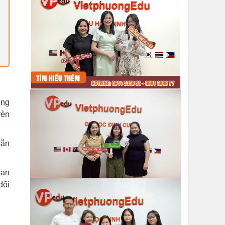
òng
rèn
sẵn
bạn
đối