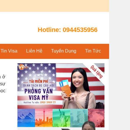
Hotline:
0944535956
Tin Visa
Liên Hệ
Tuyển Dụng
Tin Tức
m ở
 sự
học