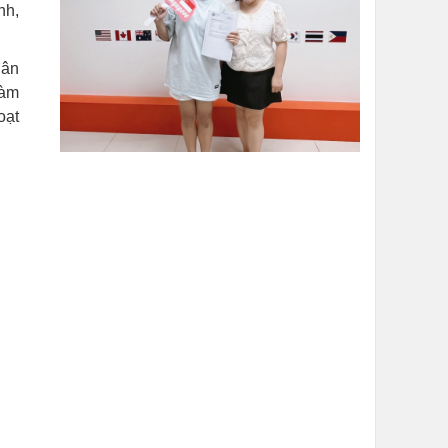
nh,
dân
làm
oạt