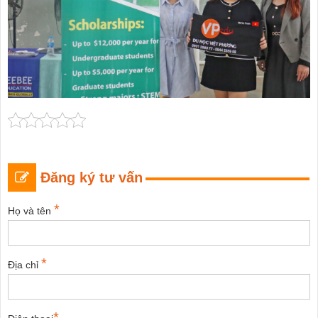
Đăng ký tư vấn
*
Họ và tên
*
Địa chỉ
*