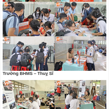
Trường BHMS – Thuỵ Sĩ