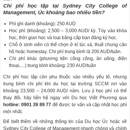
Chi phí học tập tại Sydney City College of
Management, Úc khoảng bao nhiêu tiền?
Phí ghi danh (khoảng): 250 AUD
Học phí (khoảng): 2,500 – 3,000 AUD/ kỳ. Tùy vào khóa
học, thời gian học và loại bằng cấp bạn đăng ký học.
Chỗ ở sinh viên có thể chọn ở kí túc xá, thuê chung căn
hộ hoặc homestay. Chi phí trung bình là 200 AUD/tuần.
Chi phí khác (phương tiện công cộng, ăn uống, điện
thoại,…) trung bình khoảng: 230 AUD/tuần
Chi phí học tập còn phụ thuộc vào nhiều yếu tố, nhưng
trung bình chi phí khi du học tại trường SCCM rơi vào
khoảng 23,500 – 24,000 AUD/ năm. Lưu ý học phí có thể
thay đổi, hãy liện hệ ngay với Du học Việt Phương qua
hotline: 0901 39 89 77
để được tư vấn và cập nhật học phí
mới nhất.
Để biết thêm về những thông tin của Du học Úc hoặc về
Sydney City College of Management nhanh chóng và chính