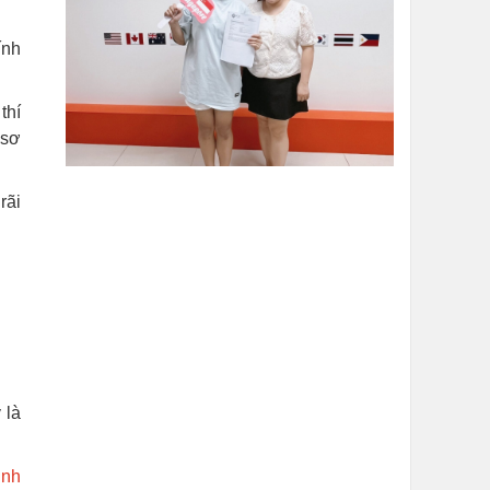
ính
thí
 sơ
rãi
 là
ịnh