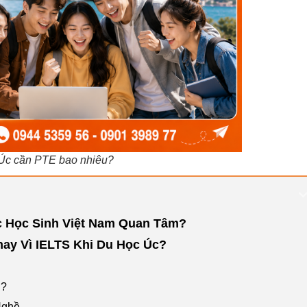
Úc cần PTE bao nhiêu?
c Học Sinh Việt Nam Quan Tâm?
hay Vì IELTS Khi Du Học Úc?
u?
Nghề