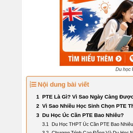
Du học 
Nội dung bài viết
PTE Là Gì? Vì Sao Ngày Càng Đượ
Vì Sao Nhiều Học Sinh Chọn PTE T
Du Học Úc Cần PTE Bao Nhiêu?
Du Học THPT Úc Cần PTE Bao Nhiê
Chương Trình Cao Đẳng Và Du Học 