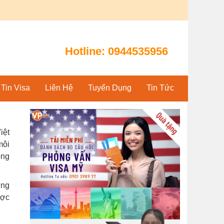
Hotline:
0944535956
Tin Visa
Liên Hệ
Tuyển Dụng
Tin Tức
iệt
môi
ộng
ứng
ược