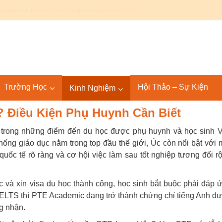
Canada: Lộ trình Bác sĩ 4+4 KPU – SGU tại Mỹ và quốc tế
Trường Học
Hội Thảo – Sự Kiện
Kinh Nghiệm
 Điều Kiện Phụ Huynh Cần Biết
t trong những điểm đến du học được phụ huynh và học sinh V
ống giáo dục nằm trong top đầu thế giới, Úc còn nổi bật với 
quốc tế rõ ràng và cơ hội việc làm sau tốt nghiệp tương đối r
c và xin visa du học thành công, học sinh bắt buộc phải đáp 
h IELTS thì PTE Academic đang trở thành chứng chỉ tiếng Anh đ
g nhận.