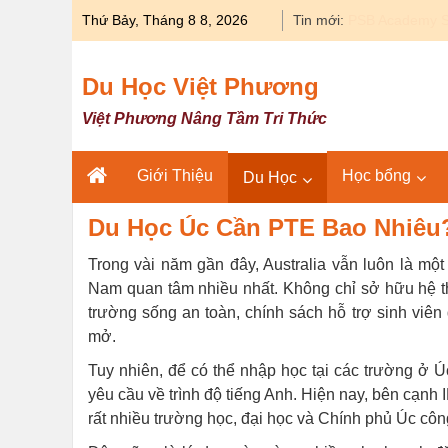
Skip
Thứ Bảy, Tháng 8 8, 2026
Tin mới:
Du học Y khoa 
to
content
Du Học Việt Phương
Việt Phương Nâng Tầm Tri Thức
Giới Thiệu
Học bổng
Du Học
Du Học Úc Cần PTE Bao Nhiêu?
Trong vài năm gần đây, Australia vẫn luôn là mộ
Nam quan tâm nhiều nhất. Không chỉ sở hữu hệ th
trường sống an toàn, chính sách hỗ trợ sinh viên 
mở.
Tuy nhiên, để có thể nhập học tại các trường ở Ú
yêu cầu về trình độ tiếng Anh. Hiện nay, bên cạn
rất nhiều trường học, đại học và Chính phủ Úc côn