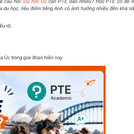
t câu hỏi:
Du học Úc
cần PTE bao nhiêu? Học PTE có dễ 
a du học, liệu điểm tiếng Anh có ảnh hưởng nhiều đến khả n
ểu rõ:
a Úc trong giai đoạn hiện nay