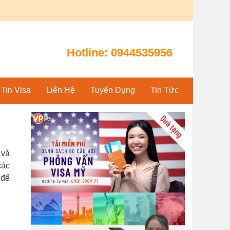
Hotline:
0944535956
Tin Visa
Liên Hệ
Tuyển Dụng
Tin Tức
 và
các
 để