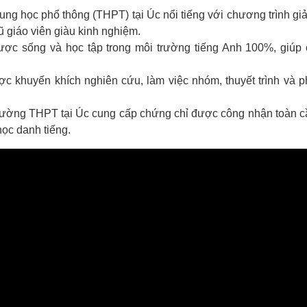
ung học phổ thông (THPT) tại Úc nổi tiếng với chương trình gi
ũ giáo viên giàu kinh nghiệm.
ợc sống và học tập trong môi trường tiếng Anh 100%, giúp 
c khuyến khích nghiên cứu, làm việc nhóm, thuyết trình và p
rường THPT tại Úc cung cấp chứng chỉ được công nhận toàn c
học danh tiếng.