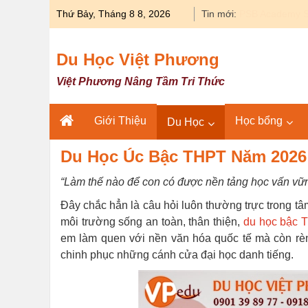
Skip
Thứ Bảy, Tháng 8 8, 2026
Tin mới:
Du học Y khoa 
to
content
Du Học Việt Phương
Việt Phương Nâng Tầm Tri Thức
Giới Thiệu
Học bổng
Du Học
Du Học Úc Bậc THPT Năm 2026:
“Làm thế nào để con có được nền tảng học vấn vững 
Đây chắc hẳn là câu hỏi luôn thường trực trong tâ
môi trường sống an toàn, thân thiện,
du học bậc 
em làm quen với nền văn hóa quốc tế mà còn rè
chinh phục những cánh cửa đại học danh tiếng.