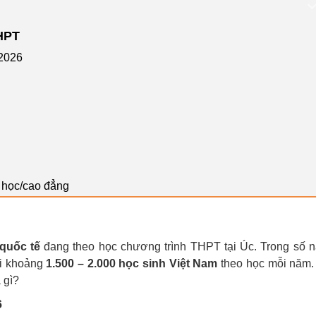
THPT
2026
i học/cao đẳng
 quốc tế
đang theo học chương trình THPT tại Úc. Trong số n
ới khoảng
1.500 – 2.000 học sinh Việt Nam
theo học mỗi năm.
 gì?
6