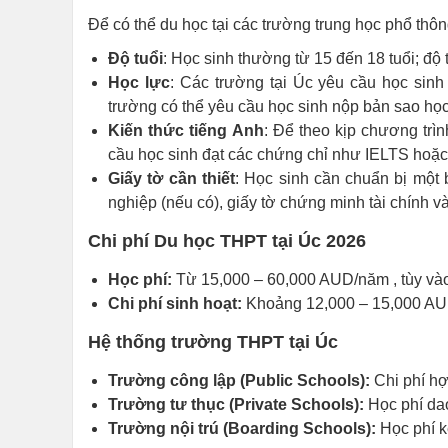
Để có thể du học tại các trường trung học phổ thô
Độ tuổi
: Học sinh thường từ 15 đến 18 tuổi; độ
Học lực
: Các trường tại Úc yêu cầu học sin
trường có thể yêu cầu học sinh nộp bản sao học
Kiến thức tiếng Anh
: Để theo kịp chương trì
cầu học sinh đạt các chứng chỉ như IELTS hoặ
Giấy tờ cần thiết
: Học sinh cần chuẩn bị một
nghiệp (nếu có), giấy tờ chứng minh tài chính 
Chi phí Du học THPT tại Úc 2026
Học phí:
Từ 15,000 – 60,000 AUD/năm , tùy vào
Chi phí sinh hoạt:
Khoảng 12,000 – 15,000 AUD/
Hệ thống trường THPT tại Úc
Trường công lập (Public Schools):
Chi phí hợ
Trường tư thục (Private Schools):
Học phí da
Trường nội trú (Boarding Schools):
Học phí k