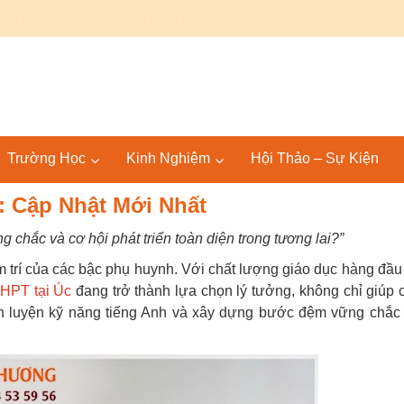
Canada: Lộ trình Bác sĩ 4+4 KPU – SGU tại Mỹ và quốc tế
Trường Học
Kinh Nghiệm
Hội Thảo – Sự Kiện
 Cập Nhật Mới Nhất
chắc và cơ hội phát triển toàn diện trong tương lai?”
m trí của các bậc phụ huynh. Với chất lượng giáo dục hàng đầu
THPT tại Úc
đang trở thành lựa chọn lý tưởng, không chỉ giúp 
n luyện kỹ năng tiếng Anh và xây dựng bước đệm vững chắc