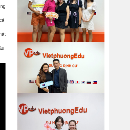
ảng
cải
hát
ầu,