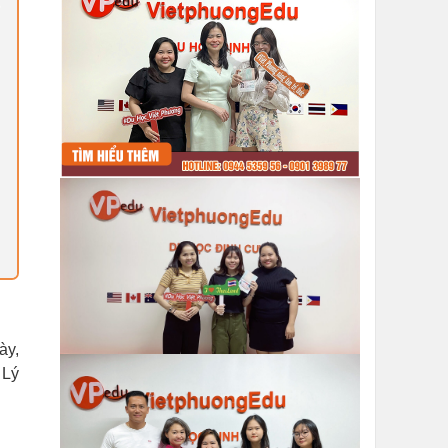
ày,
 Lý