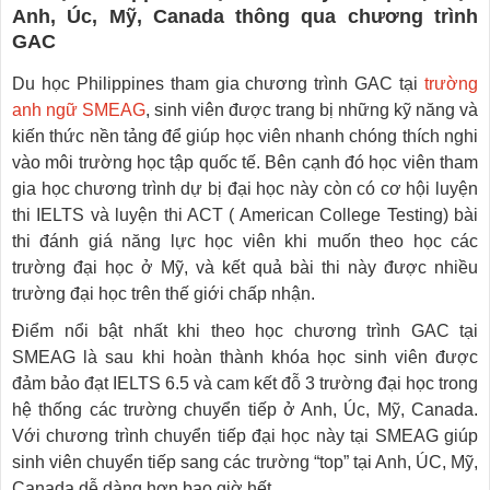
Anh, Úc, Mỹ, Canada thông qua chương trình
GAC
Du học Philippines tham gia chương trình GAC tại
trường
anh ngữ SMEAG
, sinh viên được trang bị những kỹ năng và
kiến thức nền tảng để giúp học viên nhanh chóng thích nghi
vào môi trường học tập quốc tế. Bên cạnh đó học viên tham
gia học chương trình dự bị đại học này còn có cơ hội luyện
thi IELTS và luyện thi ACT ( American College Testing) bài
thi đánh giá năng lực học viên khi muốn theo học các
trường đại học ở Mỹ, và kết quả bài thi này được nhiều
trường đại học trên thế giới chấp nhận.
Điểm nổi bật nhất khi theo học chương trình GAC tại
SMEAG là sau khi hoàn thành khóa học sinh viên được
đảm bảo đạt IELTS 6.5 và cam kết đỗ 3 trường đại học trong
hệ thống các trường chuyển tiếp ở Anh, Úc, Mỹ, Canada.
Với chương trình chuyển tiếp đại học này tại SMEAG giúp
sinh viên chuyển tiếp sang các trường “top” tại Anh, ÚC, Mỹ,
Canada dễ dàng hơn bao giờ hết.