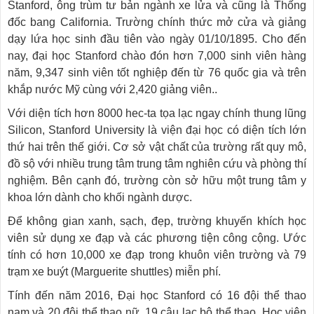
Stanford, ông trùm tư bản ngành xe lửa và cũng là Thống
đốc bang California. Trường chính thức mở cửa và giảng
dạy lứa học sinh đầu tiên vào ngày 01/10/1895. Cho đến
nay, đại học Stanford chào đón hơn 7,000 sinh viên hàng
năm, 9,347 sinh viên tốt nghiệp đến từ 76 quốc gia và trên
khắp nước Mỹ cùng với 2,420 giảng viên..
Với diện tích hơn 8000 hec-ta tọa lạc ngay chính thung lũng
Silicon, Stanford University là viện đại học có diện tích lớn
thứ hai trên thế giới. Cơ sở vật chất của trường rất quy mô,
đồ sộ với nhiều trung tâm trung tâm nghiên cứu và phòng thí
nghiệm. Bên cạnh đó, trường còn sở hữu một trung tâm y
khoa lớn dành cho khối ngành dược.
Để không gian xanh, sạch, đẹp, trường khuyến khích học
viên sử dụng xe đạp và các phương tiện công cộng. Ước
tính có hơn 10,000 xe đạp trong khuôn viên trường và 79
trạm xe buýt (Marguerite shuttles) miễn phí.
Tính đến năm 2016, Đại học Stanford có 16 đội thể thao
nam và 20 đội thể thao nữ, 19 câu lạc bộ thể thao. Học viện