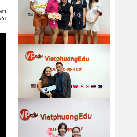
tâm
với