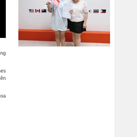
ong
nes
iên
hoa