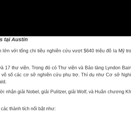
s tại Austin
 lớn với tổng chi tiêu nghiên cứu vượt $640 triệu đô la Mỹ tr
 và 17 thư viện. Trong đó có Thư viện và Bảo tàng Lyndon Bai
h vô số các cơ sở nghiên cứu phụ trợ. Thí dụ như Cơ sở Ngh
ld.
i nhận giải Nobel, giải Pulitzer, giải Wolf, và Huân chương K
ác thành tích nổi bật như: