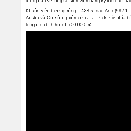
đứng đầu về tổng số sinh viên đăng ký theo học tạ
Khuôn viên trường rộng 1.438,5 mẫu Anh (582,1 
Austin và Cơ sở nghiên cứu J. J. Pickle ở phía b
tổng diện tích hơn 1.700.000 m2.