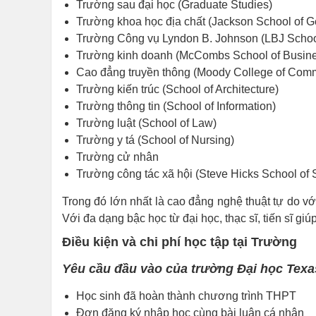
Trường sau đại học (Graduate Studies)
Trường khoa học địa chất (Jackson School of 
Trường Công vụ Lyndon B. Johnson (LBJ School 
Trường kinh doanh (McCombs School of Busin
Cao đẳng truyền thông (Moody College of Comm
Trường kiến trúc (School of Architecture)
Trường thông tin (School of Information)
Trường luật (School of Law)
Trường y tá (School of Nursing)
Trường cử nhân
Trường công tác xã hội (Steve Hicks School of 
Trong đó lớn nhất là cao đẳng nghệ thuật tự do v
Với đa dạng bậc học từ đại học, thạc sĩ, tiến sĩ 
Điều kiện và chi phí học tập tại Trường
Yêu cầu đầu vào của trường Đại học Texas
Học sinh đã hoàn thành chương trình THPT
Đơn đăng ký nhập học cùng bài luận cá nhân