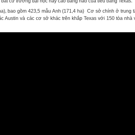
i bất cứ trường đại học hay cao đẳng nào của tiểu bang Texas.
ha), bao gồm 423,5 mẫu Anh (171,4 ha) Cơ sở chính ở trung 
ắc Austin và các cơ sở khác trên khắp Texas với 150 tòa nhà 