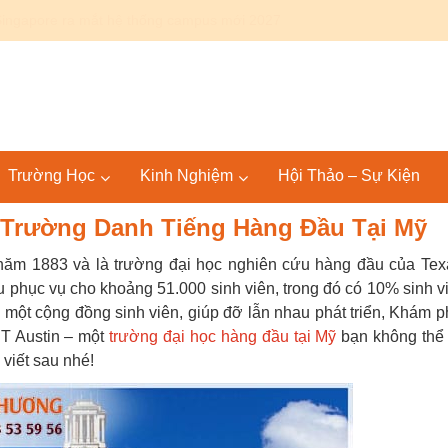
Canada: Lộ trình Bác sĩ 4+4 KPU – SGU tại Mỹ và quốc tế
Trường Học
Kinh Nghiệm
Hội Thảo – Sự Kiện
i Trường Danh Tiếng Hàng Đầu Tại Mỹ
 năm 1883 và là trường đại học nghiên cứu hàng đầu của Tex
 phục vụ cho khoảng 51.000 sinh viên, trong đó có 10% sinh v
 một cộng đồng sinh viên, giúp đỡ lẫn nhau phát triển, Khám p
UT Austin – một
trường đại học hàng đầu tại Mỹ
bạn không thể
 viết sau nhé!