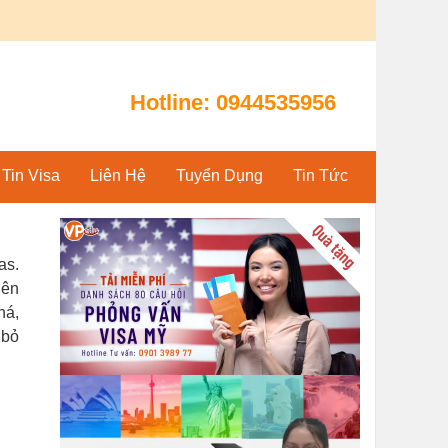
Hotline:
0944535956
Tin Visa
Liên Hệ
Tuyển Dụng
Tin Tức
as.
iên
há,
 bỏ