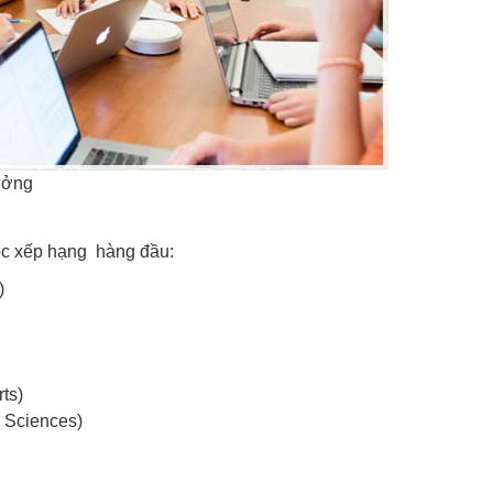
tưởng
ọc xếp hạng hàng đầu:
)
ts)
l Sciences)