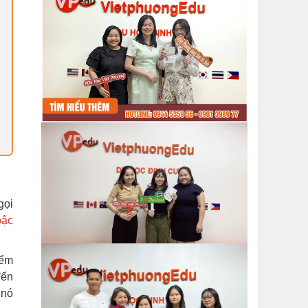
gọi
bậc
iểm
đến
 nó