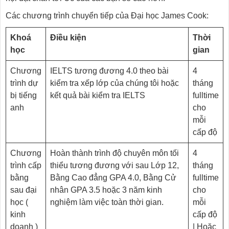
Các chương trình chuyển tiếp của Đại học James Cook:
Khoá
Điều kiện
Thời
học
gian
Chương
IELTS tương đương 4.0 theo bài
4
trình dự
kiểm tra xếp lớp của chúng tôi hoặc
tháng
bị tiếng
kết quả bài kiểm tra IELTS
fulltime
anh
cho
mỗi
cấp độ
Chương
Hoàn thành trình độ chuyên môn tối
4
trình cấp
thiểu tương đương với sau Lớp 12,
tháng
bằng
Bằng Cao đẳng GPA 4.0, Bằng Cử
fulltime
sau đại
nhân GPA 3.5 hoặc 3 năm kinh
cho
học (
nghiệm làm việc toàn thời gian.
mỗi
kinh
cấp độ
doanh )
| Hoặc