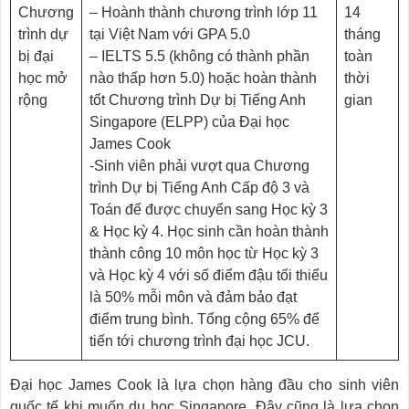
Chương
– Hoành thành chương trình lớp 11
14
trình dự
tại Việt Nam với GPA 5.0
tháng
bị đại
– IELTS 5.5 (không có thành phần
toàn
học mở
nào thấp hơn 5.0) hoặc hoàn thành
thời
rộng
tốt Chương trình Dự bị Tiếng Anh
gian
Singapore (ELPP) của Đại học
James Cook
-Sinh viên phải vượt qua Chương
trình Dự bị Tiếng Anh Cấp độ 3 và
Toán để được chuyển sang Học kỳ 3
& Học kỳ 4. Học sinh cần hoàn thành
thành công 10 môn học từ Học kỳ 3
và Học kỳ 4 với số điểm đậu tối thiểu
là 50% mỗi môn và đảm bảo đạt
điểm trung bình. Tổng cộng 65% để
tiến tới chương trình đại học JCU.
Đại học James Cook là lựa chọn hàng đầu cho sinh viên
quốc tế khi muốn du học Singapore. Đây cũng là lựa chọn