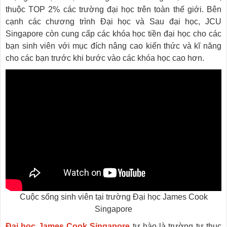
thuộc TOP 2% các trường đại học trên toàn thế giới. Bên
cạnh các chương trình Đại học và Sau đại học, JCU
Singapore còn cung cấp các khóa học tiền đại học cho các
bạn sinh viên với mục đích nâng cao kiến thức và kĩ năng
cho các bạn trước khi bước vào các khóa học cao hơn.
Cuộc sống sinh viên tại trường Đại học James Cook
Singapore
Đại học James Cook Singapore
tự hào là trường tư thục