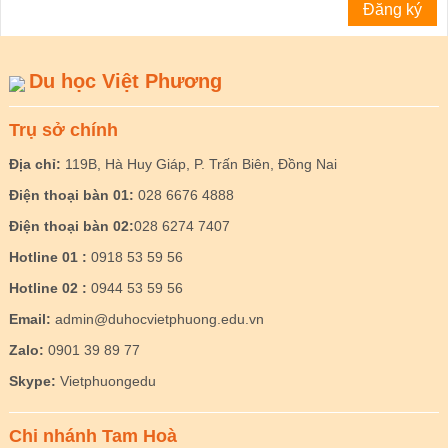
Du học Việt Phương
Trụ sở chính
Địa chỉ:
119B, Hà Huy Giáp, P. Trấn Biên, Đồng Nai
Điện thoại bàn 01:
028 6676 4888
Điện thoại bàn 02:
028 6274 7407
Hotline 01 :
0918 53 59 56
Hotline 02 :
0944 53 59 56
Email:
admin@duhocvietphuong.edu.vn
Zalo:
0901 39 89 77
Skype:
Vietphuongedu
Chi nhánh Tam Hoà