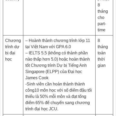
8
tháng
cho
part-
time
Chương
– Hoành thành chương trình lớp 11
8
trình dự
tại Việt Nam với GPA 6.0
tháng
bị đại
– IELTS 5.5 (không có thành phần
toàn
học
nào thấp hơn 5.0) hoặc hoàn thành
thời
tốt Chương trình Dự bị Tiếng Anh
gian
Singapore (ELPP) của Đại học
James Cook
-Sinh viên cần hoàn thành thành
công10 môn học với số điểm đậu tối
thiểu là 50% mỗi môn và đạt tổng
điểm 65% để chuyển sang chương
trình đại học JCU.