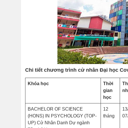
Chi tiết chương trình cử nhân Đại học Co
Khóa học
Thời
Th
gian
nh
học
BACHELOR OF SCIENCE
12
13
(HONS) IN PSYCHOLOGY (TOP-
tháng
07
UP) Cử Nhân Danh Dự ngành