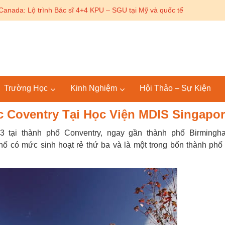
Canada: Lộ trình Bác sĩ 4+4 KPU – SGU tại Mỹ và quốc tế
Trường Học
Kinh Nghiệm
Hội Thảo – Sự Kiện
 Coventry Tại Học Viện MDIS Singapo
 tại thành phố Conventry, ngay gần thành phố Birmingh
ố có mức sinh hoạt rẻ thứ ba và là một trong bốn thành phố