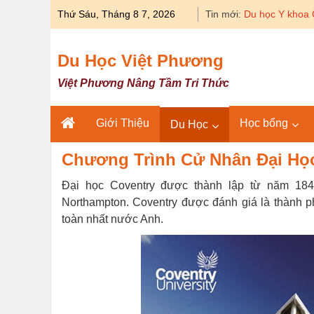
Skip
Thứ Sáu, Tháng 8 7, 2026
Tin mới:
Du học Y khoa 
to
content
Du Học Việt Phương
Việt Phương Nâng Tầm Tri Thức
Giới Thiệu
Học bổng
Du Học
Chương Trình Cử Nhân Đại Học
Đại học Coventry được thành lập từ năm 1843
Northampton. Coventry được đánh giá là thành ph
toàn nhất nước Anh.