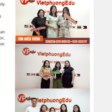
ity
.
bạn
ọc,
học