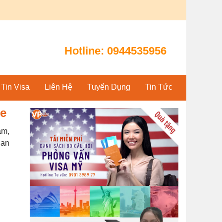
Hotline:
0944535956
Tin Visa
Liên Hệ
Tuyển Dụng
Tin Tức
re
am,
 an