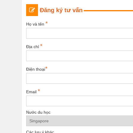
Đăng ký tư vấn
*
Họ và tên
*
Địa chỉ
*
Điện thoại
*
Email
Nước du học
Các lưu ý khác