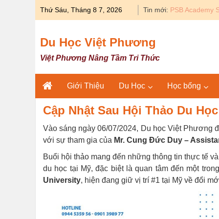
Skip
Thứ Sáu, Tháng 8 7, 2026
Tin mới:
Du học Y khoa 
to
content
Du Học Việt Phương
Việt Phương Nâng Tầm Tri Thức
Giới Thiệu
Du Học
Học bổng
Cập Nhật Sau Hội Thảo Du Học
Vào sáng ngày 06/07/2024, Du học Việt Phương đã
với sự tham gia của
Mr. Cung Đức Duy – Assistan
Buổi hội thảo mang đến những thông tin thực tế và
du học tại Mỹ, đặc biệt là quan tâm đến một tr
University
, hiện đang giữ vị trí #1 tại Mỹ về đổi 