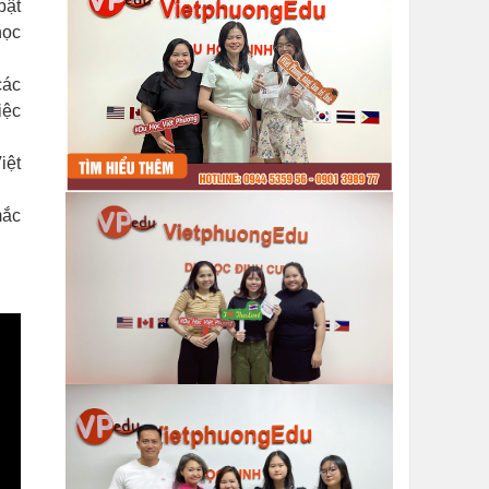
bật
học
các
iệc
iệt
mắc