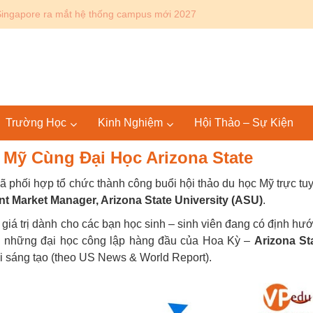
Canada: Lộ trình Bác sĩ 4+4 KPU – SGU tại Mỹ và quốc tế
Trường Học
Kinh Nghiệm
Hội Thảo – Sự Kiện
 Mỹ Cùng Đại Học Arizona State
 phối hợp tổ chức thành công buổi hội thảo du học Mỹ trực tu
t Market Manager, Arizona State University (ASU)
.
 giá trị dành cho các bạn học sinh – sinh viên đang có định hư
ong những đại học công lập hàng đầu của Hoa Kỳ –
Arizona St
mới sáng tạo (theo US News & World Report).