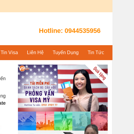
Hotline:
0944535956
Tin Visa
Liên Hệ
Tuyển Dụng
Tin Tức
yến
ớng
ate