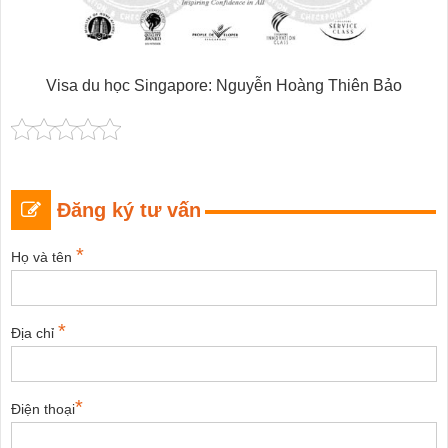
Visa du học Singapore: Nguyễn Hoàng Thiên Bảo
Đăng ký tư vấn
*
Họ và tên
*
Địa chỉ
*
Điện thoại