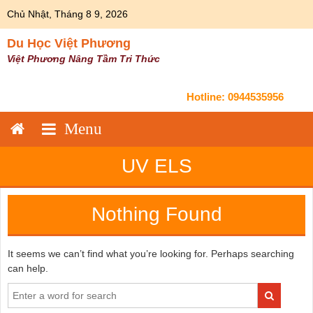
Skip
Chủ Nhật, Tháng 8 9, 2026
to
content
Du Học Việt Phương
Việt Phương Nâng Tầm Tri Thức
Hotline:
0944535956
UV ELS
Nothing Found
It seems we can’t find what you’re looking for. Perhaps searching
can help.