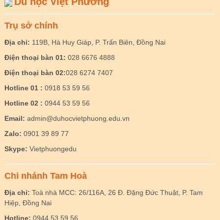
Du học Việt Phương
Trụ sở chính
Địa chỉ:
119B, Hà Huy Giáp, P. Trấn Biên, Đồng Nai
Điện thoại bàn 01:
028 6676 4888
Điện thoại bàn 02:
028 6274 7407
Hotline 01 :
0918 53 59 56
Hotline 02 :
0944 53 59 56
Email:
admin@duhocvietphuong.edu.vn
Zalo:
0901 39 89 77
Skype:
Vietphuongedu
Chi nhánh Tam Hoà
Địa chỉ:
Toà nhà MCC: 26/116A, 26 Đ. Đặng Đức Thuật, P. Tam
Hiệp, Đồng Nai
Hotline:
0944 53 59 56