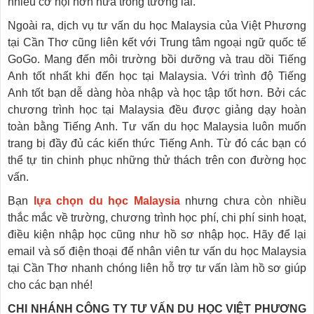
nhiều cơ hội hơn nữa trong tương lai.
Ngoài ra, dịch vụ tư vấn du học Malaysia của Việt Phương
tại Cần Thơ cũng liên kết với Trung tâm ngoại ngữ quốc tế
GoGo. Mang đến môi trường bồi dưỡng và trau dồi Tiếng
Anh tốt nhất khi đến học tại Malaysia. Với trình độ Tiếng
Anh tốt bạn dễ dàng hòa nhập và học tập tốt hơn. Bởi các
chương trình học tại Malaysia đều được giảng dạy hoàn
toàn bằng Tiếng Anh. Tư vấn du học Malaysia luôn muốn
trang bị đầy đủ các kiến thức Tiếng Anh. Từ đó các bạn có
thể tự tin chinh phục những thử thách trên con đường học
vấn.
Bạn
lựa chọn du học Malaysia
nhưng chưa còn nhiều
thắc mắc về trường, chương trình học phí, chi phí sinh hoạt,
điều kiện nhập học cũng như hồ sơ nhập học. Hãy để lại
email và số điện thoại để nhân viên tư vấn du học Malaysia
tại Cần Thơ nhanh chóng liên hỗ trợ tư vấn làm hồ sơ giúp
cho các bạn nhé!
CHI NHÁNH CÔNG TY TƯ VẤN DU HỌC VIỆT PHƯƠNG