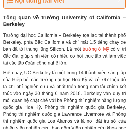
Nội dung bài viết
Tổng quan về trường
U
niversity of
C
alifornia
–
B
erkeley
Trường đại học California – Berkeley tọa lạc tại thành phố
Berkeley, phía Bắc California và chỉ mất 1.5 tiếng chạy xe
bạn đã tới thung lũng Silicon. Là một
trường ở Mỹ
có vị trí
đắc địa, giúp sinh viên có nhiều cơ hội thực tập và làm việc
tại các tập đoàn công nghệ lớn.
Hiện nay, UC Berkeley là một trong 14 thành viên sáng lập
của Hiệp hội các trường đại học Hoa Kỳ và có 797 triệu đô
la chi phí nghiên cứu và phát triển trong năm tài chính kết
thúc vào ngày 30 tháng 6 năm 2018. Berkeley vẫn duy trì
mối quan hệ chặt chẽ với ba Phòng thí nghiệm năng lượng
quốc gia Hoa Kỳ. Phòng thí nghiệm quốc gia Berkeley,
Phòng thí nghiệm quốc gia Lawrence Livermore và Phòng
thí nghiệm quốc gia Los Alamos và là nơi đặt trụ sở của
nhiều viện nghiên cứu, bao gồm Viện nghiên cứu khoa học