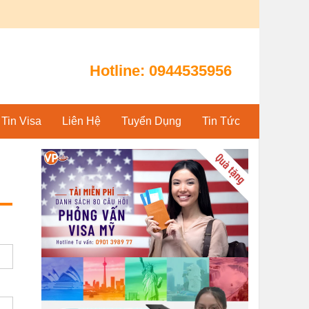
Hotline:
0944535956
Tin Visa
Liên Hệ
Tuyển Dụng
Tin Tức