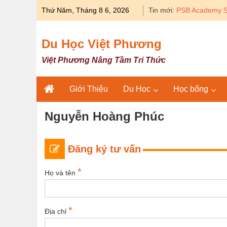
Skip
Thứ Năm, Tháng 8 6, 2026
Tin mới:
PSB Academy S
to
content
Du Học Việt Phương
Việt Phương Nâng Tầm Tri Thức
Giới Thiệu
Du Học
Học bổng
Nguyễn Hoàng Phúc
Đăng ký tư vấn
*
Họ và tên
*
Địa chỉ